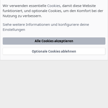
Wir verwenden essentielle
Cookies
, damit diese Website
funktioniert, und optionale Cookies, um den Komfort bei der
Nutzung zu verbessern.
Installation und Konfiguration
Siehe weitere Informationen und konfiguriere deine
Einstellungen
Cookies
Deutsch [Du]
Kontakt
Nutzungsbedingungen
Datenschutzerklärung
Hilfe
Alle Cookies akzeptieren
Startseite
R
S
S
Optionale Cookies ablehnen
®
Community platform by XenForo
© 2010-2022 XenForo Ltd.
-
Deutsch von
-
xenDach
©2010-2014
F
e
e
d