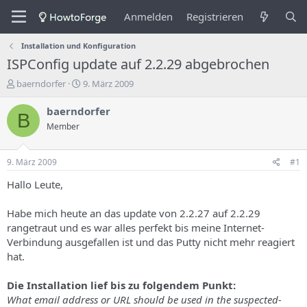
Anmelden
Registrieren
Installation und Konfiguration
ISPConfig update auf 2.2.29 abgebrochen
E
E
baerndorfer
9. März 2009
r
r
s
s
baerndorfer
B
t
t
Member
e
e
l
l
l
l
9. März 2009
#1
e
u
r
n
Hallo Leute,
d
g
e
s
Habe mich heute an das update von 2.2.27 auf 2.2.29
s
d
rangetraut und es war alles perfekt bis meine Internet-
T
a
Verbindung ausgefallen ist und das Putty nicht mehr reagiert
h
t
hat.
e
u
m
m
a
Die Installation lief bis zu folgendem Punkt:
s
What email address or URL should be used in the suspected-