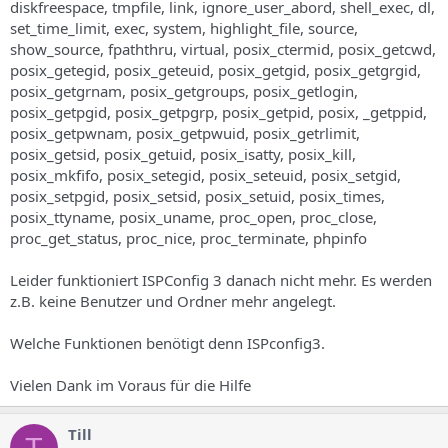
diskfreespace, tmpfile, link, ignore_user_abord, shell_exec, dl,
set_time_limit, exec, system, highlight_file, source,
show_source, fpaththru, virtual, posix_ctermid, posix_getcwd,
posix_getegid, posix_geteuid, posix_getgid, posix_getgrgid,
posix_getgrnam, posix_getgroups, posix_getlogin,
posix_getpgid, posix_getpgrp, posix_getpid, posix, _getppid,
posix_getpwnam, posix_getpwuid, posix_getrlimit,
posix_getsid, posix_getuid, posix_isatty, posix_kill,
posix_mkfifo, posix_setegid, posix_seteuid, posix_setgid,
posix_setpgid, posix_setsid, posix_setuid, posix_times,
posix_ttyname, posix_uname, proc_open, proc_close,
proc_get_status, proc_nice, proc_terminate, phpinfo
Leider funktioniert ISPConfig 3 danach nicht mehr. Es werden
z.B. keine Benutzer und Ordner mehr angelegt.
Welche Funktionen benötigt denn ISPconfig3.
Vielen Dank im Voraus für die Hilfe
Till
T