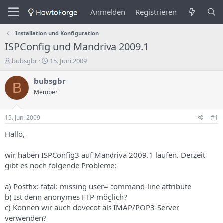
Anmelden
Registrieren
Installation und Konfiguration
ISPConfig und Mandriva 2009.1
E
E
bubsgbr
15. Juni 2009
r
r
s
s
bubsgbr
B
t
t
Member
e
e
l
l
l
l
15. Juni 2009
#1
e
u
r
n
Hallo,
d
g
e
s
wir haben ISPConfig3 auf Mandriva 2009.1 laufen. Derzeit
s
d
gibt es noch folgende Probleme:
T
a
h
t
a) Postfix: fatal: missing user= command-line attribute
e
u
m
m
b) Ist denn anonymes FTP möglich?
a
c) Können wir auch dovecot als IMAP/POP3-Server
s
verwenden?