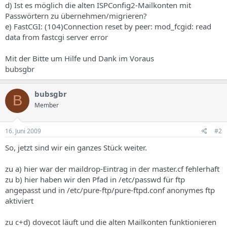
d) Ist es möglich die alten ISPConfig2-Mailkonten mit
Passwörtern zu übernehmen/migrieren?
e) FastCGI: (104)Connection reset by peer: mod_fcgid: read
data from fastcgi server error
Mit der Bitte um Hilfe und Dank im Voraus
bubsgbr
bubsgbr
B
Member
16. Juni 2009
#2
So, jetzt sind wir ein ganzes Stück weiter.
zu a) hier war der maildrop-Eintrag in der master.cf fehlerhaft
zu b) hier haben wir den Pfad in /etc/passwd für ftp
angepasst und in /etc/pure-ftp/pure-ftpd.conf anonymes ftp
aktiviert
zu c+d) dovecot läuft und die alten Mailkonten funktionieren