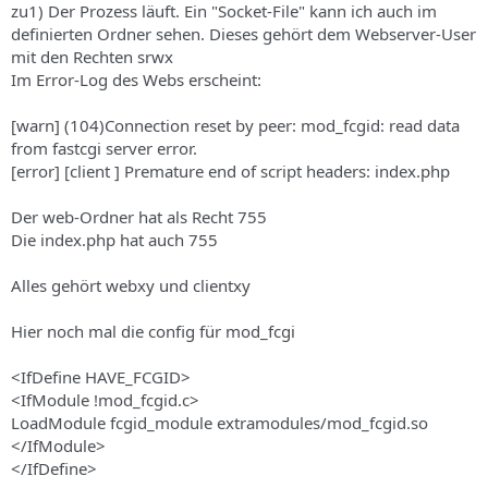
zu1) Der Prozess läuft. Ein "Socket-File" kann ich auch im
definierten Ordner sehen. Dieses gehört dem Webserver-User
mit den Rechten srwx
Im Error-Log des Webs erscheint:
[warn] (104)Connection reset by peer: mod_fcgid: read data
from fastcgi server error.
[error] [client ] Premature end of script headers: index.php
Der web-Ordner hat als Recht 755
Die index.php hat auch 755
Alles gehört webxy und clientxy
Hier noch mal die config für mod_fcgi
<IfDefine HAVE_FCGID>
<IfModule !mod_fcgid.c>
LoadModule fcgid_module extramodules/mod_fcgid.so
</IfModule>
</IfDefine>