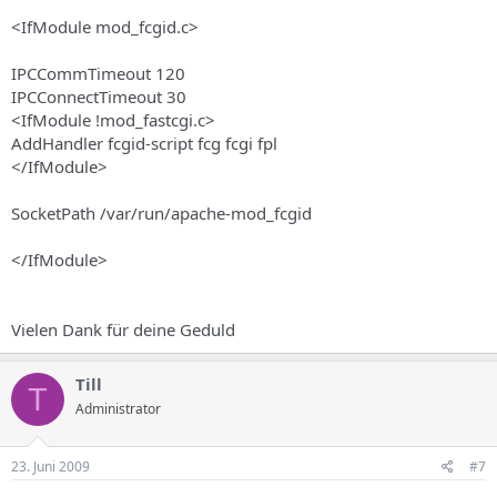
<IfModule mod_fcgid.c>
IPCCommTimeout 120
IPCConnectTimeout 30
<IfModule !mod_fastcgi.c>
AddHandler fcgid-script fcg fcgi fpl
</IfModule>
SocketPath /var/run/apache-mod_fcgid
</IfModule>
Vielen Dank für deine Geduld
Till
T
Administrator
23. Juni 2009
#7