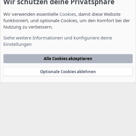
Wir schützen deine Privatsphäre
Wir verwenden essentielle
Cookies
, damit diese Website
funktioniert, und optionale Cookies, um den Komfort bei der
Nutzung zu verbessern.
Installation und Konfiguration
Siehe weitere Informationen und konfiguriere deine
Einstellungen
Cookies
Deutsch [Du]
Kontakt
Nutzungsbedingungen
Datenschutzerklärung
Hilfe
Alle Cookies akzeptieren
Startseite
R
S
S
Optionale Cookies ablehnen
®
Community platform by XenForo
© 2010-2022 XenForo Ltd.
-
Deutsch von
-
xenDach
©2010-2014
F
e
e
d