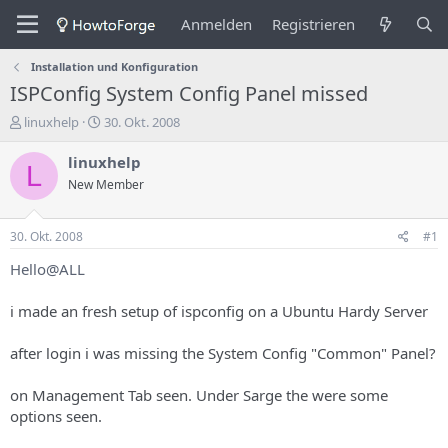
Anmelden
Registrieren
Installation und Konfiguration
ISPConfig System Config Panel missed
E
E
linuxhelp
30. Okt. 2008
r
r
s
s
linuxhelp
L
t
t
New Member
e
e
l
l
l
l
30. Okt. 2008
#1
e
u
r
n
Hello@ALL
d
g
e
s
i made an fresh setup of ispconfig on a Ubuntu Hardy Server
s
d
T
a
after login i was missing the System Config "Common" Panel?
h
t
e
u
m
m
on Management Tab seen. Under Sarge the were some
a
options seen.
s