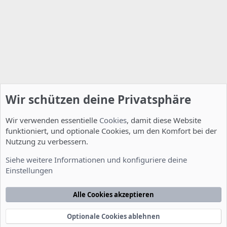
Wir schützen deine Privatsphäre
Wir verwenden essentielle
Cookies
, damit diese Website
funktioniert, und optionale Cookies, um den Komfort bei der
Nutzung zu verbessern.
Installation und Konfiguration
Siehe weitere Informationen und konfiguriere deine
Einstellungen
Cookies
Deutsch [Du]
Kontakt
Nutzungsbedingungen
Datenschutzerklärung
Hilfe
Alle Cookies akzeptieren
Startseite
R
S
S
Optionale Cookies ablehnen
®
Community platform by XenForo
© 2010-2022 XenForo Ltd.
-
Deutsch von
-
xenDach
©2010-2014