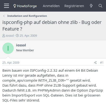
Anmelden
Registrieren
Installation und Konfiguration
ispconfig-php auf debian ohne zlib - Bug oder
Feature ?
E
E
iossol
25. Apr. 2009
r
r
s
s
iossol
I
t
t
New Member
e
e
l
l
l
l
25. Apr. 2009
#1
e
u
r
n
Beim bauen von ISPConfig-2.2.32 auf einem 64 Bit Debian
d
g
Lenny ist mir gerade aufgefallen, dass in
e
s
compile_aps/compile WITH_ZLIB_DIR="" gesetzt wird.
s
d
Das führt dazu, dass PHP ohne ZLIB-Support gebaut wird.
T
a
Dadurch fehlt z.B. im PHPMyAdmin dann die Option Zip/Gzip
h
t
beim Import/Export von SQL-Dateien. Dies ist bei grösseren
e
u
m
m
SQL-Files sehr störend.
a