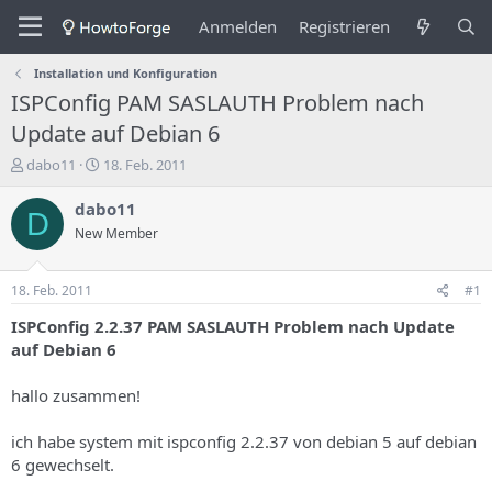
Anmelden
Registrieren
Installation und Konfiguration
ISPConfig PAM SASLAUTH Problem nach
Update auf Debian 6
E
E
dabo11
18. Feb. 2011
r
r
s
s
dabo11
D
t
t
New Member
e
e
l
l
l
l
18. Feb. 2011
#1
e
u
r
n
ISPConfig 2.2.37 PAM SASLAUTH Problem nach Update
d
g
auf Debian 6
e
s
s
d
hallo zusammen!
T
a
h
t
ich habe system mit ispconfig 2.2.37 von debian 5 auf debian
e
u
m
m
6 gewechselt.
a