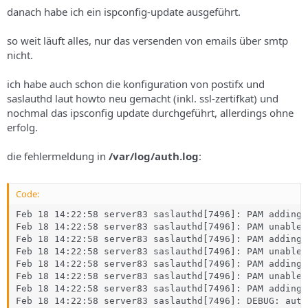
s
danach habe ich ein ispconfig-update ausgeführt.
so weit läuft alles, nur das versenden von emails über smtp
nicht.
ich habe auch schon die konfiguration von postifx und
saslauthd laut howto neu gemacht (inkl. ssl-zertifkat) und
nochmal das ipsconfig update durchgeführt, allerdings ohne
erfolg.
die fehlermeldung in
/var/log/auth.log
:
Code:
Feb 18 14:22:58 server83 saslauthd[7496]: PAM adding 
Feb 18 14:22:58 server83 saslauthd[7496]: PAM unable 
Feb 18 14:22:58 server83 saslauthd[7496]: PAM adding 
Feb 18 14:22:58 server83 saslauthd[7496]: PAM unable 
Feb 18 14:22:58 server83 saslauthd[7496]: PAM adding 
Feb 18 14:22:58 server83 saslauthd[7496]: PAM unable 
Feb 18 14:22:58 server83 saslauthd[7496]: PAM adding 
Feb 18 14:22:58 server83 saslauthd[7496]: DEBUG: auth