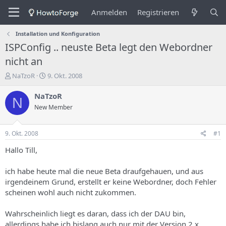
Anmelden
Registrieren
Installation und Konfiguration
ISPConfig .. neuste Beta legt den Webordner
nicht an
E
E
NaTzoR
9. Okt. 2008
r
r
s
s
NaTzoR
N
t
t
New Member
e
e
l
l
l
l
9. Okt. 2008
#1
e
u
r
n
Hallo Till,
d
g
e
s
ich habe heute mal die neue Beta draufgehauen, und aus
s
d
irgendeinem Grund, erstellt er keine Webordner, doch Fehler
T
a
scheinen wohl auch nicht zukommen.
h
t
e
u
m
m
Wahrscheinlich liegt es daran, dass ich der DAU bin,
a
allerdings habe ich bislang auch nur mit der Version 2.x