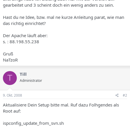
s
gearbeitet und 3 scheint doch ein wenig anders zu sein.
Hast du ne Idee, bzw. mal ne kurze Anleitung parat, wie man
das richtig einrichtet?
Der Apache läuft aber:
s. : 88.198.55.238
Gruß
NaTzoR
Till
T
Administrator
9. Okt. 2008
#2
Aktualisiere Dein Setup bitte mal. Ruf dazu Folhgendes als
Root auf:
ispconfig_update_from_svn.sh