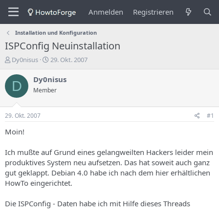
Anmelden
Registrieren
Installation und Konfiguration
ISPConfig Neuinstallation
E
E
Dy0nisus
29. Okt. 2007
r
r
s
s
Dy0nisus
D
t
t
Member
e
e
l
l
l
l
29. Okt. 2007
#1
e
u
r
n
Moin!
d
g
e
s
Ich mußte auf Grund eines gelangweilten Hackers leider mein
s
d
produktives System neu aufsetzen. Das hat soweit auch ganz
T
a
gut geklappt. Debian 4.0 habe ich nach dem hier erhältlichen
h
t
HowTo eingerichtet.
e
u
m
m
a
Die ISPConfig - Daten habe ich mit Hilfe dieses Threads
s