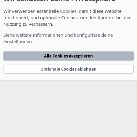
Wir verwenden essentielle
Cookies
, damit diese Website
funktioniert, und optionale Cookies, um den Komfort bei der
Nutzung zu verbessern.
Installation und Konfiguration
Siehe weitere Informationen und konfiguriere deine
Einstellungen
Cookies
Deutsch [Du]
Kontakt
Nutzungsbedingungen
Datenschutzerklärung
Hilfe
Alle Cookies akzeptieren
Startseite
R
S
S
Optionale Cookies ablehnen
®
Community platform by XenForo
© 2010-2022 XenForo Ltd.
-
Deutsch von
-
xenDach
©2010-2014
F
e
e
d