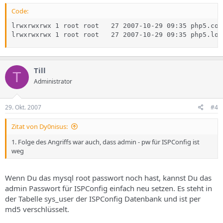
Code:
lrwxrwxrwx 1 root root   27 2007-10-29 09:35 php5.con
lrwxrwxrwx 1 root root   27 2007-10-29 09:35 php5.loa
Till
T
Administrator
29. Okt. 2007
#4
Zitat von Dy0nisus:
1. Folge des Angriffs war auch, dass admin - pw für ISPConfig ist
weg
Wenn Du das mysql root passwort noch hast, kannst Du das
admin Passwort für ISPConfig einfach neu setzen. Es steht in
der Tabelle sys_user der ISPConfig Datenbank und ist per
md5 verschlüsselt.