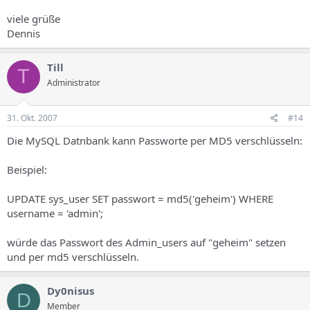
viele grüße
Dennis
Till
T
Administrator
31. Okt. 2007
#14
Die MySQL Datnbank kann Passworte per MD5 verschlüsseln:
Beispiel:
UPDATE sys_user SET passwort = md5('geheim') WHERE
username = 'admin';
würde das Passwort des Admin_users auf "geheim" setzen
und per md5 verschlüsseln.
Dy0nisus
D
Member