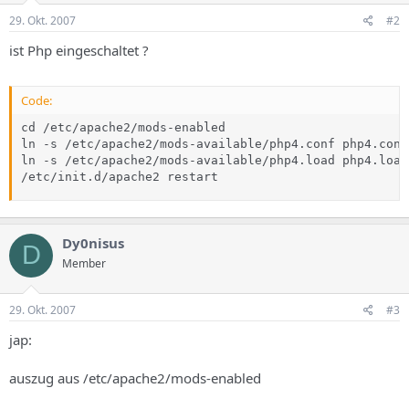
29. Okt. 2007
#2
ist Php eingeschaltet ?
Code:
cd /etc/apache2/mods-enabled

ln -s /etc/apache2/mods-available/php4.conf php4.conf

ln -s /etc/apache2/mods-available/php4.load php4.load

/etc/init.d/apache2 restart
Dy0nisus
D
Member
29. Okt. 2007
#3
jap:
auszug aus /etc/apache2/mods-enabled