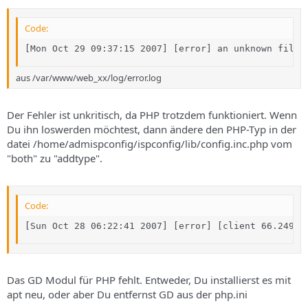
Code:
[Mon Oct 29 09:37:15 2007] [error] an unknown filte
aus /var/www/web_xx/log/error.log
Der Fehler ist unkritisch, da PHP trotzdem funktioniert. Wenn
Du ihn loswerden möchtest, dann ändere den PHP-Typ in der
datei /home/admispconfig/ispconfig/lib/config.inc.php vom
"both" zu "addtype".
Code:
[Sun Oct 28 06:22:41 2007] [error] [client 66.249.6
Das GD Modul für PHP fehlt. Entweder, Du installierst es mit
apt neu, oder aber Du entfernst GD aus der php.ini