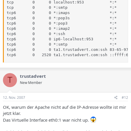
tcp        0      0 localhost:953           *:*      
tcp        0      0 *:smtp                  *:*      
tcp6       0      0 *:imaps                 *:*      
tcp6       0      0 *:pop3s                 *:*      
tcp6       0      0 *:pop3                  *:*      
tcp6       0      0 *:imap2                 *:*      
tcp6       0      0 *:ssh                   *:*      
tcp6       0      0 ip6-localhost:953       *:*      
tcp6       0      0 *:smtp                  *:*      
tcp6       0      0 ta1.trustadvert.com:ssh 83-65-97-
tcp6       0   2520 ta1.trustadvert.com:ssh ::ffff:62
trustadvert
T
New Member
12. Nov. 2007
#12
OK, warum der Apache nicht auf die IP-Adresse wollte ist mir
jetzt klar.
Das Virtuelle Interface eth0:1 war nicht up.