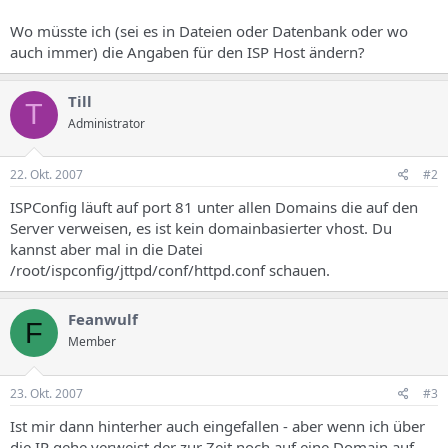
Wo müsste ich (sei es in Dateien oder Datenbank oder wo
auch immer) die Angaben für den ISP Host ändern?
Till
T
Administrator
22. Okt. 2007
#2
ISPConfig läuft auf port 81 unter allen Domains die auf den
Server verweisen, es ist kein domainbasierter vhost. Du
kannst aber mal in die Datei
/root/ispconfig/jttpd/conf/httpd.conf schauen.
Feanwulf
F
Member
23. Okt. 2007
#3
Ist mir dann hinterher auch eingefallen - aber wenn ich über
die IP gehe verweist der zur Zeit noch auf eine Domain auf