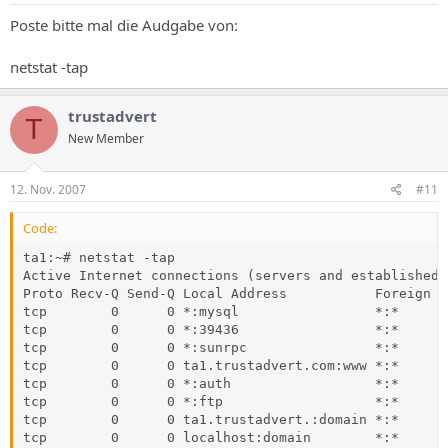
Poste bitte mal die Audgabe von:
netstat -tap
trustadvert
T
New Member
12. Nov. 2007
#11
Code:
ta1:~# netstat -tap

Active Internet connections (servers and established)

Proto Recv-Q Send-Q Local Address           Foreign A
tcp        0      0 *:mysql                 *:*      
tcp        0      0 *:39436                 *:*      
tcp        0      0 *:sunrpc                *:*      
tcp        0      0 ta1.trustadvert.com:www *:*      
tcp        0      0 *:auth                  *:*      
tcp        0      0 *:ftp                   *:*      
tcp        0      0 ta1.trustadvert.:domain *:*      
tcp        0      0 localhost:domain        *:*      