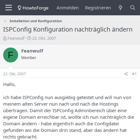
Anmelden
Registrieren
Installation und Konfiguration
ISPConfig Konfiguration nachträglich ändern
E
E
Feanwulf
22. Okt. 2007
r
r
s
s
Feanwulf
F
t
t
Member
e
e
l
l
l
l
22. Okt. 2007
#1
e
u
r
n
Hallo,
d
g
e
s
ich habe ISPConfig nun ausgiebig getestet und will nun von
s
d
meinem alten Server nun nach und nach die Hostings
T
a
übertragen. Damit der ISPConfig Adminbereich über eine
h
t
eigene Domain erreichbar ist, wollte ich nun nachträglich die
e
u
m
m
Domain ändern - habe eigentlich auch die Configdatei
a
gefunden wo die Domain drin stand, aber das ändern hat
s
nichts gebracht.