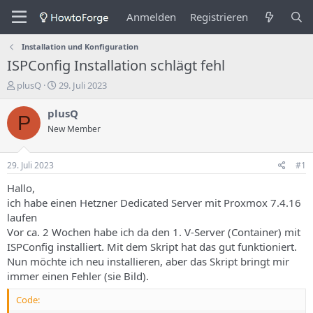
Anmelden
Registrieren
Installation und Konfiguration
ISPConfig Installation schlägt fehl
E
E
plusQ
29. Juli 2023
r
r
s
s
plusQ
P
t
t
New Member
e
e
l
l
l
l
29. Juli 2023
#1
e
u
r
n
Hallo,
d
g
ich habe einen Hetzner Dedicated Server mit Proxmox 7.4.16
e
s
laufen
s
d
Vor ca. 2 Wochen habe ich da den 1. V-Server (Container) mit
T
a
ISPConfig installiert. Mit dem Skript hat das gut funktioniert.
h
t
Nun möchte ich neu installieren, aber das Skript bringt mir
e
u
m
m
immer einen Fehler (sie Bild).
a
s
Code: