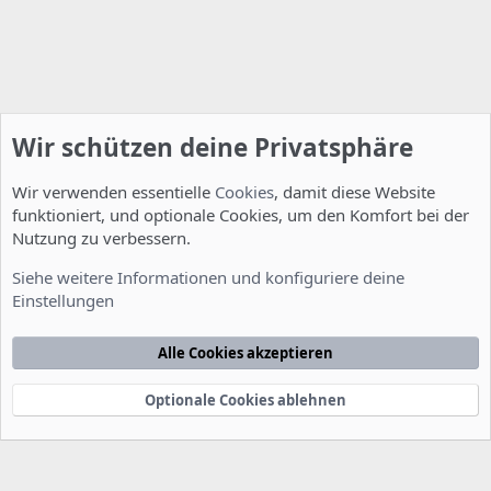
Wir schützen deine Privatsphäre
Wir verwenden essentielle
Cookies
, damit diese Website
funktioniert, und optionale Cookies, um den Komfort bei der
Nutzung zu verbessern.
Installation und Konfiguration
Siehe weitere Informationen und konfiguriere deine
Einstellungen
Cookies
Deutsch [Du]
Kontakt
Nutzungsbedingungen
Datenschutzerklärung
Hilfe
Alle Cookies akzeptieren
Startseite
R
S
S
Optionale Cookies ablehnen
®
Community platform by XenForo
© 2010-2022 XenForo Ltd.
-
Deutsch von
-
xenDach
©2010-2014
F
e
e
d