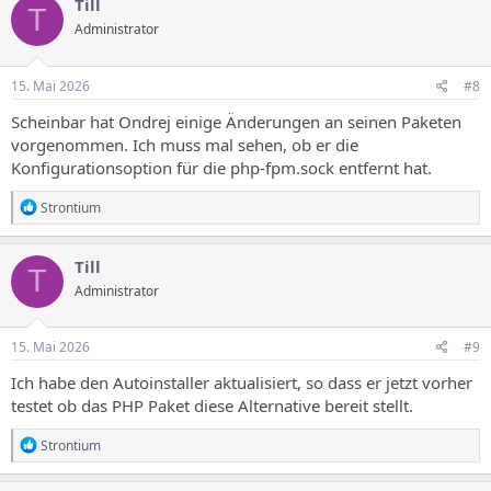
Till
T
Administrator
15. Mai 2026
#8
Scheinbar hat Ondrej einige Änderungen an seinen Paketen
vorgenommen. Ich muss mal sehen, ob er die
Konfigurationsoption für die php-fpm.sock entfernt hat.
R
Strontium
e
a
k
Till
T
t
Administrator
i
o
n
e
15. Mai 2026
#9
n
:
Ich habe den Autoinstaller aktualisiert, so dass er jetzt vorher
testet ob das PHP Paket diese Alternative bereit stellt.
R
Strontium
e
a