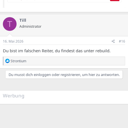
Till
T
Administrator
16. Mai 2026
#16
Du bist im falschen Reiter, du findest das unter rebuild.
R
Strontium
e
a
k
Du musst dich einloggen oder registrieren, um hier zu antworten.
t
i
o
n
Werbung
e
n
: