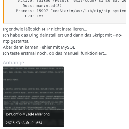
     Active: failed (Result: exit-code) since Sat 202
       Docs: man:ntpd(8)

    Process: 15997 ExecStart=/usr/lib/ntp/ntp-systemd
        CPU: 1ms
Irgendwie läßt sich NTP nicht installieren...
Ich habe das Ding deinstalliert und dann das Skript mit --no-
ntp gestartet.
Aber dann kamen Fehler mit MySQL
Ich teste erstmal noch, ob das manuell funktioniert...
Anhänge
ISPConfig-Mysql-Fehler.png
267,5 KB · Aufrufe: 654