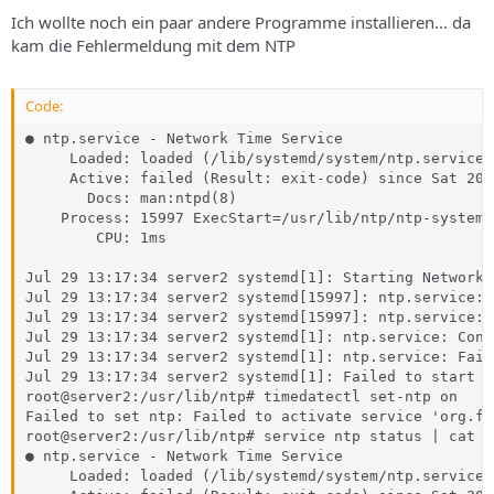
Ich wollte noch ein paar andere Programme installieren... da
kam die Fehlermeldung mit dem NTP
Code:
● ntp.service - Network Time Service

     Loaded: loaded (/lib/systemd/system/ntp.service;
     Active: failed (Result: exit-code) since Sat 202
       Docs: man:ntpd(8)

    Process: 15997 ExecStart=/usr/lib/ntp/ntp-systemd
        CPU: 1ms

Jul 29 13:17:34 server2 systemd[1]: Starting Network 
Jul 29 13:17:34 server2 systemd[15997]: ntp.service: 
Jul 29 13:17:34 server2 systemd[15997]: ntp.service: 
Jul 29 13:17:34 server2 systemd[1]: ntp.service: Cont
Jul 29 13:17:34 server2 systemd[1]: ntp.service: Fail
Jul 29 13:17:34 server2 systemd[1]: Failed to start N
root@server2:/usr/lib/ntp# timedatectl set-ntp on

Failed to set ntp: Failed to activate service 'org.fr
root@server2:/usr/lib/ntp# service ntp status | cat

● ntp.service - Network Time Service

     Loaded: loaded (/lib/systemd/system/ntp.service;