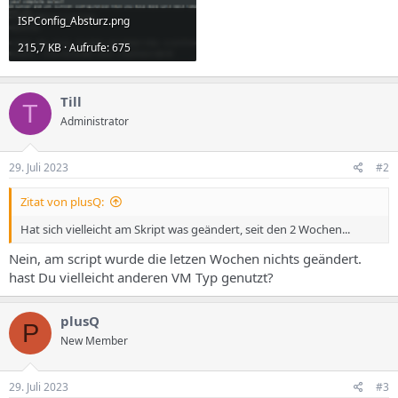
ISPConfig_Absturz.png
215,7 KB · Aufrufe: 675
Till
T
Administrator
29. Juli 2023
#2
Zitat von plusQ:
Hat sich vielleicht am Skript was geändert, seit den 2 Wochen...
Nein, am script wurde die letzen Wochen nichts geändert.
hast Du vielleicht anderen VM Typ genutzt?
plusQ
P
New Member
29. Juli 2023
#3