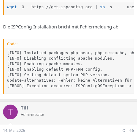
wget
 -O - https://get.ispconfig.org 
|
sh
 -s -- --use-
Die ISPConfig-Installation bricht mit Fehlermeldung ab:
Code:
[INFO] Installed packages php-pear, php-memcache, php
[INFO] Disabling conflicting apache modules.

[INFO] Enabling apache modules.

[INFO] Enabling default PHP-FPM config.

[INFO] Setting default system PHP version.

update-alternatives: Fehler: keine Alternativen für p
[ERROR] Exception occurred: ISPConfigOSException -> C
Till
T
Administrator
14. Mai 2026
#6