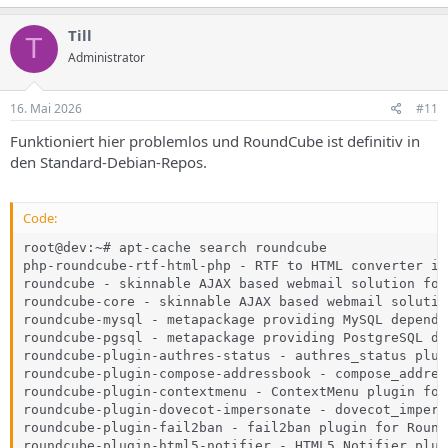
Till
T
Administrator
16. Mai 2026
#11
Funktioniert hier problemlos und RoundCube ist definitiv in
den Standard-Debian-Repos.
Code:
root@dev:~# apt-cache search roundcube

php-roundcube-rtf-html-php - RTF to HTML converter in 
roundcube - skinnable AJAX based webmail solution for
roundcube-core - skinnable AJAX based webmail solutio
roundcube-mysql - metapackage providing MySQL depende
roundcube-pgsql - metapackage providing PostgreSQL de
roundcube-plugin-authres-status - authres_status plug
roundcube-plugin-compose-addressbook - compose_addres
roundcube-plugin-contextmenu - ContextMenu plugin for
roundcube-plugin-dovecot-impersonate - dovecot_impers
roundcube-plugin-fail2ban - fail2ban plugin for Round
roundcube-plugin-html5-notifier - HTML5_Notifier plug