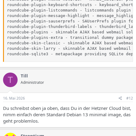
roundcube-plugin-keyboard-shortcuts - keyboard_shortc
roundcube-plugin-listcommands - listcommands plugin f
roundcube-plugin-message-highlight - message_highligh
roundcube-plugin-sauserprefs - SAUserPrefs plugin for
roundcube-plugin-thunderbird-labels - thunderbird_lab
roundcube-plugins - skinnable AJAX based webmail solu
roundcube-plugins-extra - transitional dummy package 
roundcube-skin-classic - skinnable AJAX based webmail
roundcube-skin-larry - skinnable AJAX based webmail s
roundcube-sqlite3 - metapackage providing SQLite depe
Till
T
Administrator
16. Mai 2026
#12
Du schreibst oben ja oben, dass Du in der Hetzner Cloud bist,
nimm einfach deren Standard Debian 13 minimal image, das
geht problemlos.
Strontium