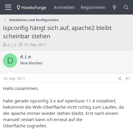
Anmelden
Registrieren
Installation und Konfiguration
ispconfig hängt sich auf, apache2 bleibt
scheinbar stehen
E
E
d_i_o
10. Sep. 2011
r
r
s
s
d_i_o
D
t
t
New Member
e
e
l
l
l
l
10. Sep. 2011
#1
e
u
r
n
Hallo zusammen,
d
g
e
s
habe gerade ispconfig 3.x auf openSuse 11.4 installiert,
s
d
bekomme die Web-Oberfläche nicht richtig zum Laufen, da
T
a
der apache immer wieder stehen bleibt. Erst nach einem
h
t
manuell restart kann ich erneut auf die
e
u
m
m
Oberfläche zugreifen.
a