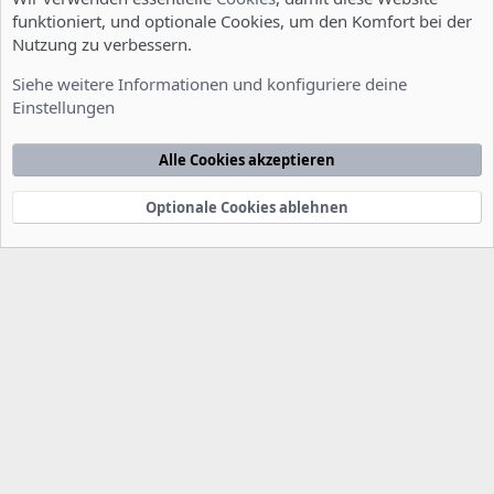
funktioniert, und optionale Cookies, um den Komfort bei der
Nutzung zu verbessern.
Installation und Konfiguration
Siehe weitere Informationen und konfiguriere deine
Einstellungen
Cookies
Deutsch [Du]
Kontakt
Nutzungsbedingungen
Datenschutzerklärung
Hilfe
Alle Cookies akzeptieren
Startseite
R
S
S
Optionale Cookies ablehnen
®
Community platform by XenForo
© 2010-2022 XenForo Ltd.
-
Deutsch von
-
xenDach
©2010-2014
F
e
e
d