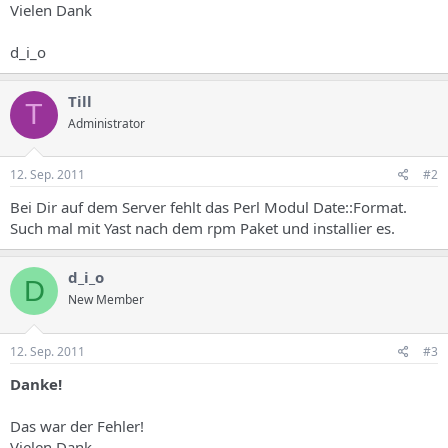
Vielen Dank
d_i_o
Till
T
Administrator
12. Sep. 2011
#2
Bei Dir auf dem Server fehlt das Perl Modul Date::Format.
Such mal mit Yast nach dem rpm Paket und installier es.
d_i_o
D
New Member
12. Sep. 2011
#3
Danke!
Das war der Fehler!
Vielen Dank