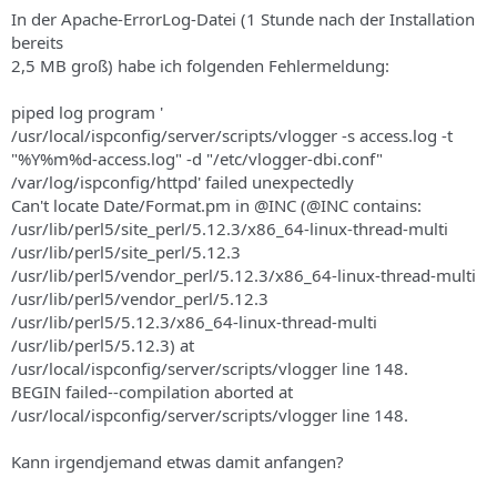
s
In der Apache-ErrorLog-Datei (1 Stunde nach der Installation
bereits
2,5 MB groß) habe ich folgenden Fehlermeldung:
piped log program '
/usr/local/ispconfig/server/scripts/vlogger -s access.log -t
"%Y%m%d-access.log" -d "/etc/vlogger-dbi.conf"
/var/log/ispconfig/httpd' failed unexpectedly
Can't locate Date/Format.pm in @INC (@INC contains:
/usr/lib/perl5/site_perl/5.12.3/x86_64-linux-thread-multi
/usr/lib/perl5/site_perl/5.12.3
/usr/lib/perl5/vendor_perl/5.12.3/x86_64-linux-thread-multi
/usr/lib/perl5/vendor_perl/5.12.3
/usr/lib/perl5/5.12.3/x86_64-linux-thread-multi
/usr/lib/perl5/5.12.3) at
/usr/local/ispconfig/server/scripts/vlogger line 148.
BEGIN failed--compilation aborted at
/usr/local/ispconfig/server/scripts/vlogger line 148.
Kann irgendjemand etwas damit anfangen?