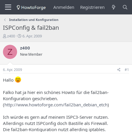
Anmelden
Registrieren
Installation und Konfiguration
ISPConfig & fail2ban
E
E
z400
6. Apr. 2009
r
r
s
s
z400
Z
t
t
New Member
e
e
l
l
l
l
6. Apr. 2009
#1
e
u
r
n
Hallo
d
g
e
s
Falko hat ja hier ein schönes Howto für die fail2ban-
s
d
Konfiguration geschrieben.
T
a
(
http://www.howtoforge.com/fail2ban_debian_etch
)
h
t
e
u
m
m
Ich würde es gern auf meinem ISPC3-Server nutzen.
a
Allerdings nutzt ISPConfig doch Bastille als Firewall.
s
Die fail2ban-Kontiguration nutzt allerding iptables.