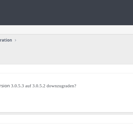
uration
ersion
3.0.5.3 auf
3.0.5.2 downzugraden?