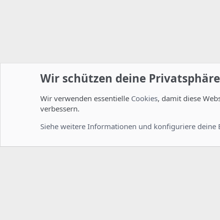
Wir schützen deine Privatsphäre
Wir verwenden essentielle
Cookies
, damit diese Web
Startseite
Foren
ISPConfig
Installation und Konfig
verbessern.
Cookies
Deutsch [Du]
Siehe weitere Informationen und konfiguriere deine 
Comm