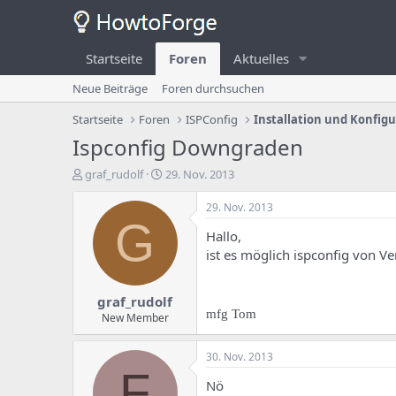
Startseite
Foren
Aktuelles
Neue Beiträge
Foren durchsuchen
Startseite
Foren
ISPConfig
Installation und Konfig
Ispconfig Downgraden
E
E
graf_rudolf
29. Nov. 2013
r
r
s
s
29. Nov. 2013
t
t
G
Hallo,
e
e
l
l
ist es möglich ispconfig von V
l
l
e
u
graf_rudolf
r
n
mfg Tom
d
g
New Member
e
s
s
d
30. Nov. 2013
T
a
F
h
t
Nö