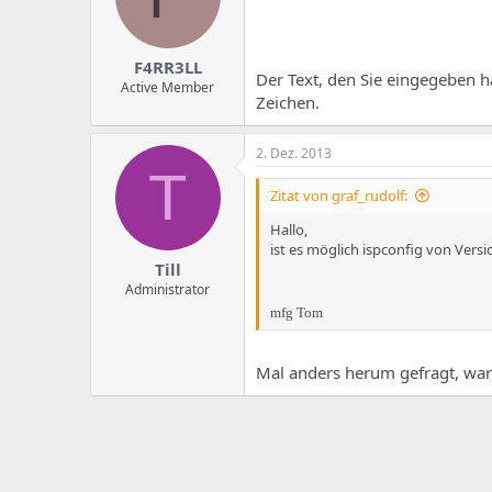
e
u
m
m
a
s
F4RR3LL
Der Text, den Sie eingegeben ha
Active Member
Zeichen.
2. Dez. 2013
T
Zitat von graf_rudolf:
Hallo,
ist es möglich ispconfig von Vers
Till
Administrator
mfg Tom
Mal anders herum gefragt, wa