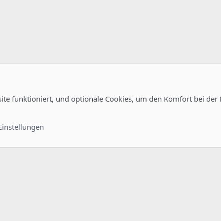
site funktioniert, und optionale Cookies, um den Komfort bei der
uration
Kontakt
Nutzungsb
Einstellungen
®
unity platform by XenForo
© 2010-2022 XenForo Ltd.
-
Deutsch von xenDach
©2010