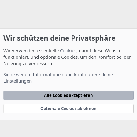
Wir schützen deine Privatsphäre
Wir verwenden essentielle
Cookies
, damit diese Website
funktioniert, und optionale Cookies, um den Komfort bei der
Nutzung zu verbessern.
Installation und Konfiguration
Siehe weitere Informationen und konfiguriere deine
Einstellungen
Cookies
Deutsch [Du]
Kontakt
Nutzungsbedingungen
Datenschutzerklärung
Hilfe
Alle Cookies akzeptieren
Startseite
R
S
S
Optionale Cookies ablehnen
®
Community platform by XenForo
© 2010-2022 XenForo Ltd.
-
Deutsch von
-
xenDach
©2010-2014
F
e
e
d