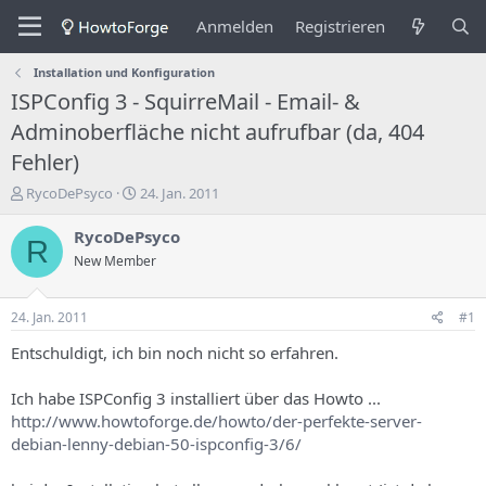
Anmelden
Registrieren
Installation und Konfiguration
ISPConfig 3 - SquirreMail - Email- &
Adminoberfläche nicht aufrufbar (da, 404
Fehler)
E
E
RycoDePsyco
24. Jan. 2011
r
r
s
s
RycoDePsyco
R
t
t
New Member
e
e
l
l
l
l
24. Jan. 2011
#1
e
u
r
n
Entschuldigt, ich bin noch nicht so erfahren.
d
g
e
s
Ich habe ISPConfig 3 installiert über das Howto ...
s
d
http://www.howtoforge.de/howto/der-perfekte-server-
T
a
debian-lenny-debian-50-ispconfig-3/6/
h
t
e
u
m
m