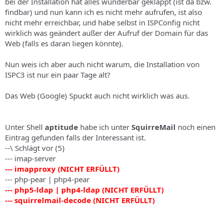
bei der Installation hat alles wunderbar geklappt (ist da bzw.
a
findbar) und nun kann ich es nicht mehr aufrufen, ist also
s
nicht mehr erreichbar, und habe selbst in ISPConfig nicht
wirklich was geändert außer der Aufruf der Domain für das
Web (falls es daran liegen könnte).
Nun weis ich aber auch nicht warum, die Installation von
ISPC3 ist nur ein paar Tage alt?
Das Web (Google) Spuckt auch nicht wirklich was aus.
Unter Shell
aptitude
habe ich unter
SquirreMail
noch einen
Eintrag gefunden falls der Interessant ist.
--\ Schlägt vor (5)
--- imap-server
--- imapproxy (NICHT ERFÜLLT)
--- php-pear | php4-pear
--- php5-ldap | php4-ldap (NICHT ERFÜLLT)
--- squirrelmail-decode (NICHT ERFÜLLT)