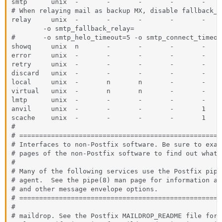
smtp      unix  -       -       -       -       -     
# When relaying mail as backup MX, disable fallback_r
relay     unix  -       -       -       -       -     
        -o smtp_fallback_relay=

#       -o smtp_helo_timeout=5 -o smtp_connect_timeout
showq     unix  n       -       -       -       -    
error     unix  -       -       -       -       -    
retry     unix  -       -       -       -       -    
discard   unix  -       -       -       -       -    
local     unix  -       n       n       -       -    
virtual   unix  -       n       n       -       -    
lmtp      unix  -       -       -       -       -     
anvil     unix  -       -       -       -       1    
scache    unix  -       -       -       -       1    
#

# ===================================================
# Interfaces to non-Postfix software. Be sure to exam
# pages of the non-Postfix software to find out what 
#

# Many of the following services use the Postfix pipe
# agent.  See the pipe(8) man page for information ab
# and other message envelope options.

# ===================================================
#

# maildrop. See the Postfix MAILDROP_README file for 