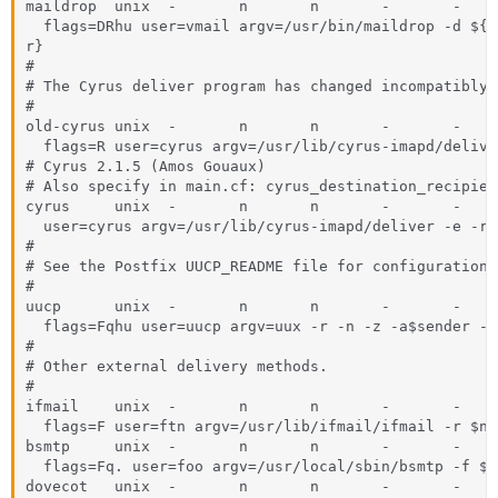
maildrop  unix  -       n       n       -       -     
  flags=DRhu user=vmail argv=/usr/bin/maildrop -d ${r
r}

#

# The Cyrus deliver program has changed incompatibly,
#

old-cyrus unix  -       n       n       -       -     
  flags=R user=cyrus argv=/usr/lib/cyrus-imapd/delive
# Cyrus 2.1.5 (Amos Gouaux)

# Also specify in main.cf: cyrus_destination_recipien
cyrus     unix  -       n       n       -       -     
  user=cyrus argv=/usr/lib/cyrus-imapd/deliver -e -r 
#

# See the Postfix UUCP_README file for configuration 
#

uucp      unix  -       n       n       -       -     
  flags=Fqhu user=uucp argv=uux -r -n -z -a$sender - 
#

# Other external delivery methods.

#

ifmail    unix  -       n       n       -       -     
  flags=F user=ftn argv=/usr/lib/ifmail/ifmail -r $ne
bsmtp     unix  -       n       n       -       -     
  flags=Fq. user=foo argv=/usr/local/sbin/bsmtp -f $s
dovecot   unix  -       n       n       -       -     