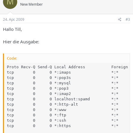
M
New Member
24. Apr. 2009
#3
Hallo Till,
Hier die Ausgabe:
Code:
Proto Recv-Q Send-Q Local Address           Foreign A
tcp        0      0 *:imaps                 *:*      
tcp        0      0 *:pop3s                 *:*      
tcp        0      0 *:mysql                 *:*      
tcp        0      0 *:pop3                  *:*      
tcp        0      0 *:imap2                 *:*      
tcp        0      0 localhost:spamd         *:*      
tcp        0      0 *:http-alt              *:*      
tcp        0      0 *:www                   *:*      
tcp        0      0 *:ftp                   *:*      
tcp        0      0 *:ssh                   *:*      
tcp        0      0 *:https                 *:*      