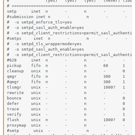
#               (yes)   (yes)   (yes)   (never) (100)

# ===================================================
smtp      inet  n       -       n       -       -    
#submission inet n       -       n       -       -   
#  -o smtpd_enforce_tls=yes

#  -o smtpd_sasl_auth_enable=yes

#  -o smtpd_client_restrictions=permit_sasl_authentic
#smtps     inet  n       -       n       -       -   
#  -o smtpd_tls_wrappermode=yes

#  -o smtpd_sasl_auth_enable=yes

#  -o smtpd_client_restrictions=permit_sasl_authentic
#628      inet  n       -       n       -       -    
pickup    fifo  n       -       n       60      1    
cleanup   unix  n       -       n       -       0    
qmgr      fifo  n       -       n       300     1     
#qmgr     fifo  n       -       n       300     1    
tlsmgr    unix  -       -       n       1000?   1    
rewrite   unix  -       -       n       -       -    
bounce    unix  -       -       n       -       0    
defer     unix  -       -       n       -       0    
trace     unix  -       -       n       -       0    
verify    unix  -       -       n       -       1    
flush     unix  n       -       n       1000?   0    
proxymap  unix  -       -       n       -       -    
#smtp      unix  -       -       n       -       -   