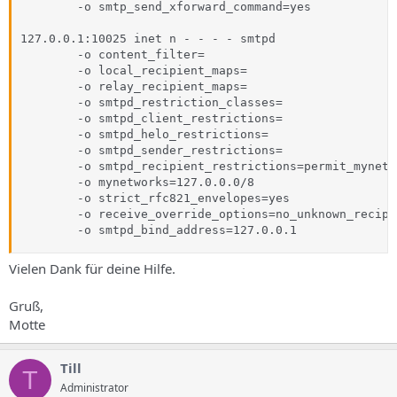
        -o smtp_send_xforward_command=yes

127.0.0.1:10025 inet n - - - - smtpd

        -o content_filter=

        -o local_recipient_maps=

        -o relay_recipient_maps=

        -o smtpd_restriction_classes=

        -o smtpd_client_restrictions=

        -o smtpd_helo_restrictions=

        -o smtpd_sender_restrictions=

        -o smtpd_recipient_restrictions=permit_mynetw
        -o mynetworks=127.0.0.0/8

        -o strict_rfc821_envelopes=yes

        -o receive_override_options=no_unknown_recipi
        -o smtpd_bind_address=127.0.0.1
Vielen Dank für deine Hilfe.
Gruß,
Motte
Till
T
Administrator