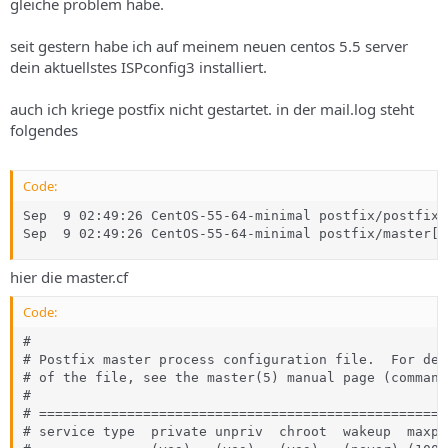
gleiche problem habe.
seit gestern habe ich auf meinem neuen centos 5.5 server
dein aktuellstes ISPconfig3 installiert.
auch ich kriege postfix nicht gestartet. in der mail.log steht
folgendes
Code:
Sep  9 02:49:26 CentOS-55-64-minimal postfix/postfix-
Sep  9 02:49:26 CentOS-55-64-minimal postfix/master[1
hier die master.cf
Code:
#

# Postfix master process configuration file.  For det
# of the file, see the master(5) manual page (command
#

# ===================================================
# service type  private unpriv  chroot  wakeup  maxpr