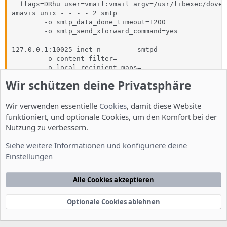
  flags=DRhu user=vmail:vmail argv=/usr/libexec/dovec
amavis unix - - - - 2 smtp

        -o smtp_data_done_timeout=1200

        -o smtp_send_xforward_command=yes

127.0.0.1:10025 inet n - - - - smtpd

        -o content_filter=

        -o local_recipient_maps=

        -o relay_recipient_maps=

Wir schützen deine Privatsphäre
        -o smtpd_restriction_classes=

        -o smtpd_client_restrictions=

        -o smtpd_helo_restrictions=

Wir verwenden essentielle
Cookies
, damit diese Website
        -o smtpd_sender_restrictions=

funktioniert, und optionale Cookies, um den Komfort bei der
        -o smtpd_recipient_restrictions=permit_mynetw
Nutzung zu verbessern.
        -o mynetworks=127.0.0.0/8

        -o strict_rfc821_envelopes=yes

Siehe weitere Informationen und konfiguriere deine
        -o receive_override_options=no_unknown_recipi
Einstellungen
        -o smtpd_bind_address=127.0.0.1
Alle Cookies akzeptieren
hier netstat-tap
Code:
Optionale Cookies ablehnen
Active Internet connections (servers and established)

Proto Recv-Q Send-Q Local Address               Forei