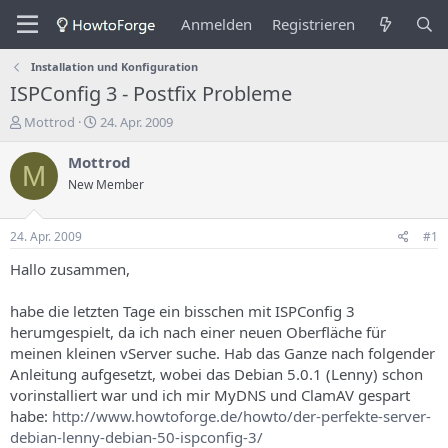
Anmelden
Registrieren
Installation und Konfiguration
ISPConfig 3 - Postfix Probleme
E
E
Mottrod
24. Apr. 2009
r
r
s
s
Mottrod
M
t
t
New Member
e
e
l
l
l
l
24. Apr. 2009
#1
e
u
r
n
Hallo zusammen,
d
g
e
s
habe die letzten Tage ein bisschen mit ISPConfig 3
s
d
herumgespielt, da ich nach einer neuen Oberfläche für
T
a
meinen kleinen vServer suche. Hab das Ganze nach folgender
h
t
Anleitung aufgesetzt, wobei das Debian 5.0.1 (Lenny) schon
e
u
m
m
vorinstalliert war und ich mir MyDNS und ClamAV gespart
a
habe:
http://www.howtoforge.de/howto/der-perfekte-server-
s
debian-lenny-debian-50-ispconfig-3/