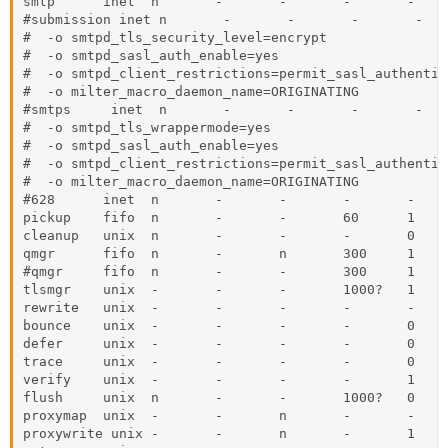
smtp      inet  n       -       -       -       -    
#submission inet n       -       -       -       -   
#  -o smtpd_tls_security_level=encrypt

#  -o smtpd_sasl_auth_enable=yes

#  -o smtpd_client_restrictions=permit_sasl_authentic
#  -o milter_macro_daemon_name=ORIGINATING

#smtps     inet  n       -       -       -       -   
#  -o smtpd_tls_wrappermode=yes

#  -o smtpd_sasl_auth_enable=yes

#  -o smtpd_client_restrictions=permit_sasl_authentic
#  -o milter_macro_daemon_name=ORIGINATING

#628      inet  n       -       -       -       -    
pickup    fifo  n       -       -       60      1    
cleanup   unix  n       -       -       -       0    
qmgr      fifo  n       -       n       300     1     
#qmgr     fifo  n       -       -       300     1    
tlsmgr    unix  -       -       -       1000?   1    
rewrite   unix  -       -       -       -       -    
bounce    unix  -       -       -       -       0    
defer     unix  -       -       -       -       0    
trace     unix  -       -       -       -       0    
verify    unix  -       -       -       -       1    
flush     unix  n       -       -       1000?   0    
proxymap  unix  -       -       n       -       -    
proxywrite unix -       -       n       -       1    