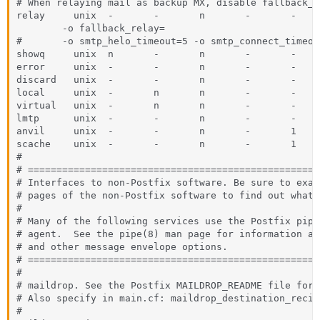
# When relaying mail as backup MX, disable fallback_r
relay     unix  -       -       n       -       -     
        -o fallback_relay=

#       -o smtp_helo_timeout=5 -o smtp_connect_timeout
showq     unix  n       -       n       -       -    
error     unix  -       -       n       -       -    
discard   unix  -       -       n       -       -    
local     unix  -       n       n       -       -    
virtual   unix  -       n       n       -       -    
lmtp      unix  -       -       n       -       -     
anvil     unix  -       -       n       -       1    
scache    unix  -       -       n       -       1    
#

# ===================================================
# Interfaces to non-Postfix software. Be sure to exam
# pages of the non-Postfix software to find out what 
#

# Many of the following services use the Postfix pipe
# agent.  See the pipe(8) man page for information ab
# and other message envelope options.

# ===================================================
#

# maildrop. See the Postfix MAILDROP_README file for 
# Also specify in main.cf: maildrop_destination_recip
#
