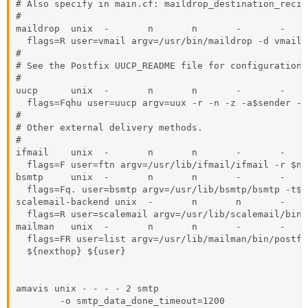
# Also specify in main.cf: maildrop_destination_recip
#

maildrop  unix  -       n       n       -       -     
  flags=R user=vmail argv=/usr/bin/maildrop -d vmail 
#

# See the Postfix UUCP_README file for configuration 
#

uucp      unix  -       n       n       -       -     
  flags=Fqhu user=uucp argv=uux -r -n -z -a$sender - 
#

# Other external delivery methods.

#

ifmail    unix  -       n       n       -       -     
  flags=F user=ftn argv=/usr/lib/ifmail/ifmail -r $ne
bsmtp     unix  -       n       n       -       -     
  flags=Fq. user=bsmtp argv=/usr/lib/bsmtp/bsmtp -t$n
scalemail-backend unix  -       n       n       -    
  flags=R user=scalemail argv=/usr/lib/scalemail/bin/
mailman   unix  -       n       n       -       -     
  flags=FR user=list argv=/usr/lib/mailman/bin/postfi
  ${nexthop} ${user}

amavis unix - - - - 2 smtp

        -o smtp_data_done_timeout=1200
