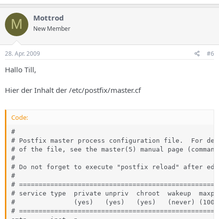
Mottrod
M
New Member
28. Apr. 2009
#6
Hallo Till,
Hier der Inhalt der /etc/postfix/master.cf
Code:
#

# Postfix master process configuration file.  For det
# of the file, see the master(5) manual page (command
#

# Do not forget to execute "postfix reload" after edi
#

# ===================================================
# service type  private unpriv  chroot  wakeup  maxpr
#               (yes)   (yes)   (yes)   (never) (100)

# ===================================================