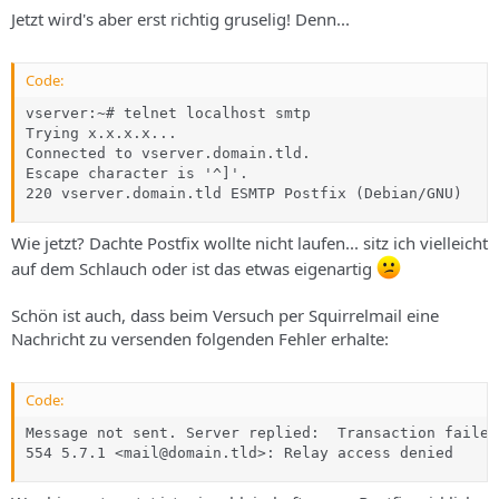
Jetzt wird's aber erst richtig gruselig! Denn...
Code:
vserver:~# telnet localhost smtp

Trying x.x.x.x...

Connected to vserver.domain.tld.

Escape character is '^]'.

220 vserver.domain.tld ESMTP Postfix (Debian/GNU)
Wie jetzt? Dachte Postfix wollte nicht laufen... sitz ich vielleicht
auf dem Schlauch oder ist das etwas eigenartig
Schön ist auch, dass beim Versuch per Squirrelmail eine
Nachricht zu versenden folgenden Fehler erhalte:
Code:
Message not sent. Server replied:  Transaction failed

554 5.7.1 <mail@domain.tld>: Relay access denied