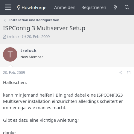
Anmelden
Registrieren
Installation und Konfiguration
ISPConfig 3 Multiserver Setup
E
E
trelock
20. Feb. 2009
r
r
s
s
trelock
T
t
t
New Member
e
e
l
l
l
l
20. Feb. 2009
#1
e
u
r
n
Hallöschen,
d
g
e
s
kann mir jemand helfen? Bin grad dabei eine ISPCONFIG3
s
d
Multiserver installation einzurichten allerdings scheitert er
T
a
h
t
immer egal wie man es macht.
e
u
m
m
Gibt es dazu eine Richtige Anleitung?
a
s
danke