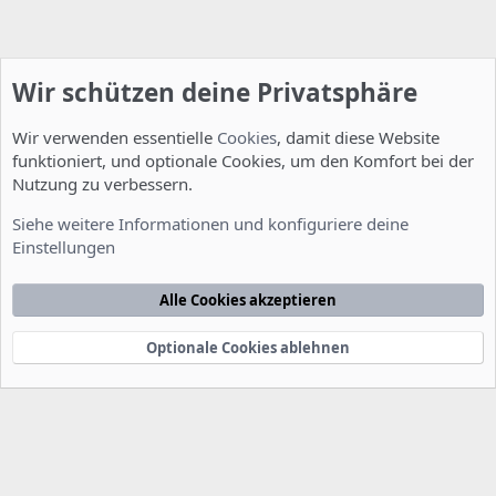
Wir schützen deine Privatsphäre
Wir verwenden essentielle
Cookies
, damit diese Website
funktioniert, und optionale Cookies, um den Komfort bei der
Nutzung zu verbessern.
Installation und Konfiguration
Siehe weitere Informationen und konfiguriere deine
Einstellungen
Cookies
Deutsch [Du]
Kontakt
Nutzungsbedingungen
Datenschutzerklärung
Hilfe
Alle Cookies akzeptieren
Startseite
R
S
S
Optionale Cookies ablehnen
®
Community platform by XenForo
© 2010-2022 XenForo Ltd.
-
Deutsch von
-
xenDach
©2010-2014
F
e
e
d