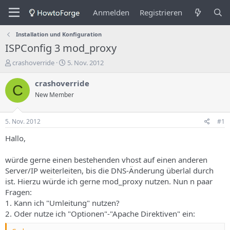
Anmelden
Registrieren
Installation und Konfiguration
ISPConfig 3 mod_proxy
E
E
crashoverride
5. Nov. 2012
r
r
s
s
crashoverride
C
t
t
New Member
e
e
l
l
l
l
5. Nov. 2012
#1
e
u
r
n
Hallo,
d
g
e
s
würde gerne einen bestehenden vhost auf einen anderen
s
d
Server/IP weiterleiten, bis die DNS-Änderung überlal durch
T
a
ist. Hierzu würde ich gerne mod_proxy nutzen. Nun n paar
h
t
Fragen:
e
u
m
m
1. Kann ich "Umleitung" nutzen?
a
2. Oder nutze ich "Optionen"-"Apache Direktiven" ein:
s