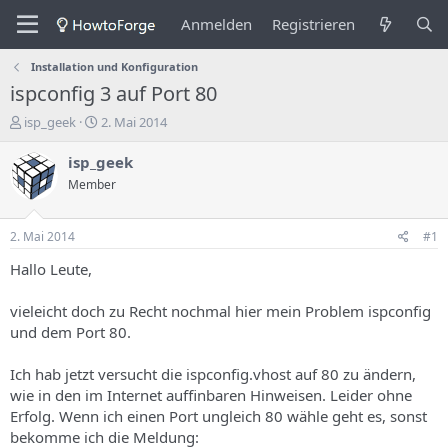
Anmelden
Registrieren
Installation und Konfiguration
ispconfig 3 auf Port 80
E
E
isp_geek
2. Mai 2014
r
r
s
s
isp_geek
t
t
Member
e
e
l
l
l
l
2. Mai 2014
#1
e
u
r
n
Hallo Leute,
d
g
e
s
vieleicht doch zu Recht nochmal hier mein Problem ispconfig
s
d
und dem Port 80.
T
a
h
t
Ich hab jetzt versucht die ispconfig.vhost auf 80 zu ändern,
e
u
m
m
wie in den im Internet auffinbaren Hinweisen. Leider ohne
a
Erfolg. Wenn ich einen Port ungleich 80 wähle geht es, sonst
s
bekomme ich die Meldung: