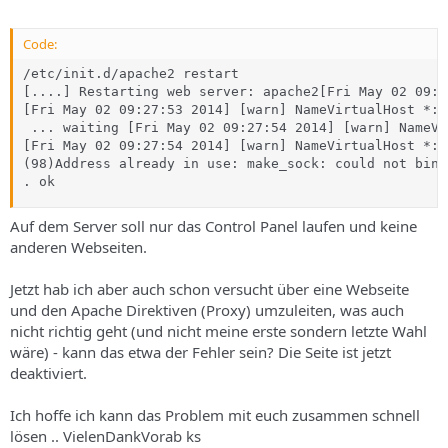
Code:
/etc/init.d/apache2 restart

[....] Restarting web server: apache2[Fri May 02 09:2
[Fri May 02 09:27:53 2014] [warn] NameVirtualHost *:8
 ... waiting [Fri May 02 09:27:54 2014] [warn] NameVi
[Fri May 02 09:27:54 2014] [warn] NameVirtualHost *:8
(98)Address already in use: make_sock: could not bind
. ok
Auf dem Server soll nur das Control Panel laufen und keine
anderen Webseiten.
Jetzt hab ich aber auch schon versucht über eine Webseite
und den Apache Direktiven (Proxy) umzuleiten, was auch
nicht richtig geht (und nicht meine erste sondern letzte Wahl
wäre) - kann das etwa der Fehler sein? Die Seite ist jetzt
deaktiviert.
Ich hoffe ich kann das Problem mit euch zusammen schnell
lösen .. VielenDankVorab ks