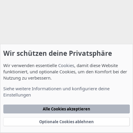
Wir schützen deine Privatsphäre
Wir verwenden essentielle
Cookies
, damit diese Website
funktioniert, und optionale Cookies, um den Komfort bei der
Nutzung zu verbessern.
Installation und Konfiguration
Siehe weitere Informationen und konfiguriere deine
Einstellungen
Cookies
Deutsch [Du]
Kontakt
Nutzungsbedingungen
Datenschutzerklärung
Hilfe
Alle Cookies akzeptieren
Startseite
R
S
S
Optionale Cookies ablehnen
®
Community platform by XenForo
© 2010-2022 XenForo Ltd.
-
Deutsch von
-
xenDach
©2010-2014
F
e