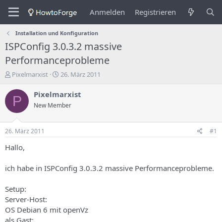
Anmelden
Registrieren
Installation und Konfiguration
ISPConfig 3.0.3.2 massive
Performanceprobleme
E
E
Pixelmarxist
26. März 2011
r
r
s
s
Pixelmarxist
P
t
t
New Member
e
e
l
l
l
l
26. März 2011
#1
e
u
r
n
Hallo,
d
g
e
s
ich habe in ISPConfig 3.0.3.2 massive Performanceprobleme.
s
d
T
a
Setup:
h
t
Server-Host:
e
u
m
m
OS Debian 6 mit openVz
a
als Gast: