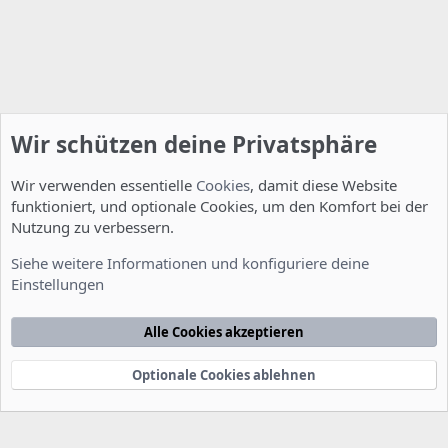
Wir schützen deine Privatsphäre
Wir verwenden essentielle
Cookies
, damit diese Website
funktioniert, und optionale Cookies, um den Komfort bei der
Nutzung zu verbessern.
Installation und Konfiguration
Siehe weitere Informationen und konfiguriere deine
Einstellungen
Cookies
Deutsch [Du]
Kontakt
Nutzungsbedingungen
Datenschutzerklärung
Hilfe
Alle Cookies akzeptieren
Startseite
R
S
S
Optionale Cookies ablehnen
®
Community platform by XenForo
© 2010-2022 XenForo Ltd.
-
Deutsch von
-
xenDach
©2010-2014
F
e
e
d