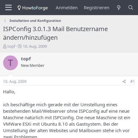
Anmelden
Registrieren
Installation und Konfiguration
ISPConfig 3.0.1.3 Mail Benutzername
ändern/hinzufügen
E
E
topf
10. Aug. 2009
r
r
s
s
topf
T
t
t
New Member
e
e
l
l
l
l
10. Aug. 2009
#1
e
u
r
n
Hallo,
d
g
e
s
ich beschäftige mich gerade mit der Umstellung eines
s
d
bestehenden Mail/Webserver ohne ISPConfig auf eine neue
T
a
Maschine natürlich mit ISPConfig. Die neue Maschine ist ein
h
t
VMWare ESXi mit Ubuntu 8.10 als Gastsystem. Bei der
e
u
m
m
Umstellung der alten Websites und Mailboxen stehe ich vor
a
zwei Problemen.