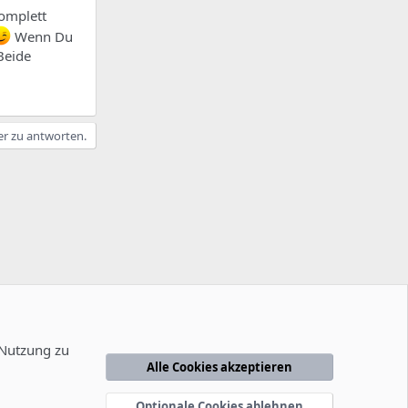
komplett
Wenn Du
Beide
er zu antworten.
 Nutzung zu
Alle Cookies akzeptieren
edingungen
Datenschutzerklärung
Hilfe
Startseite
R
S
Optionale Cookies ablehnen