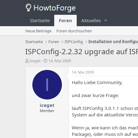
Startseite
Foren
Aktuelles
Neue Beiträge
Foren durchsuchen
Startseite
Foren
ISPConfig
Installation und Konfig
ISPConfig-2.2.32 upgrade auf IS
E
E
iceget
14. Mai 2009
r
r
s
s
14. Mai 2009
t
t
I
Hallo Liebe Community,
e
e
l
l
l
l
und zwar kurze Frage:
e
u
iceget
r
n
läuft ISPConfig 3.0.1.1 schon s
d
g
Member
System auf die aktuellste Vers
e
s
s
d
T
a
Wenn ja, wie kann ich das mache
h
t
Package), oder muss ich auf w