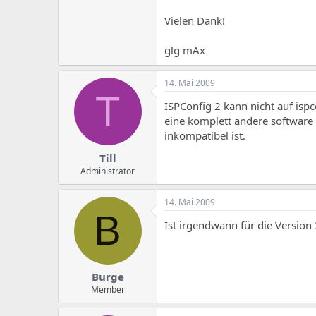
e
u
m
m
Vielen Dank!
a
s
glg mAx
14. Mai 2009
T
ISPConfig 2 kann nicht auf ispc
eine komplett andere software 
inkompatibel ist.
Till
Administrator
14. Mai 2009
B
Ist irgendwann für die Version
Burge
Member