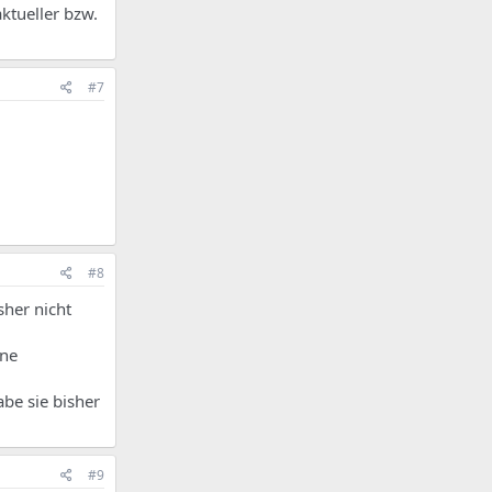
ktueller bzw.
#7
#8
sher nicht
ine
abe sie bisher
#9