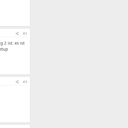
#2
2 ist. es ist
etup
#3