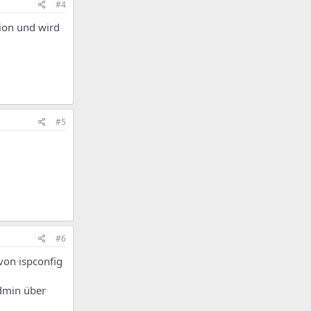
#4
sion und wird
#5
#6
 von ispconfig
admin über