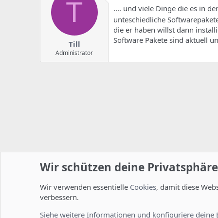
T
.... und viele Dinge die es in d
unteschiedliche Softwarepakete
die er haben willst dann instal
Software Pakete sind aktuell un
Till
Administrator
Wir schützen deine Privatsphäre
Wir verwenden essentielle
Cookies
, damit diese Web
Startseite
Foren
ISPConfig
Installation und Konfig
verbessern.
Cookies
Deutsch [Du]
Siehe weitere Informationen und konfiguriere deine 