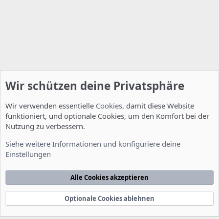
Wir schützen deine Privatsphäre
Wir verwenden essentielle
Cookies
, damit diese Website
funktioniert, und optionale Cookies, um den Komfort bei der
Nutzung zu verbessern.
Installation und Konfiguration
Siehe weitere Informationen und konfiguriere deine
Einstellungen
Cookies
Deutsch [Du]
Kontakt
Nutzungsbedingungen
Datenschutzerklärung
Hilfe
Alle Cookies akzeptieren
Startseite
R
S
S
Optionale Cookies ablehnen
®
Community platform by XenForo
© 2010-2022 XenForo Ltd.
-
Deutsch von
-
xenDach
©2010-2014
F
e