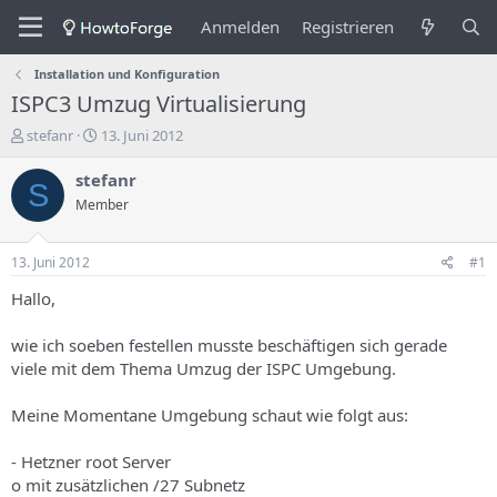
Anmelden
Registrieren
Installation und Konfiguration
ISPC3 Umzug Virtualisierung
E
E
stefanr
13. Juni 2012
r
r
s
s
stefanr
S
t
t
Member
e
e
l
l
l
l
13. Juni 2012
#1
e
u
r
n
Hallo,
d
g
e
s
wie ich soeben festellen musste beschäftigen sich gerade
s
d
viele mit dem Thema Umzug der ISPC Umgebung.
T
a
h
t
Meine Momentane Umgebung schaut wie folgt aus:
e
u
m
m
a
- Hetzner root Server
s
o mit zusätzlichen /27 Subnetz