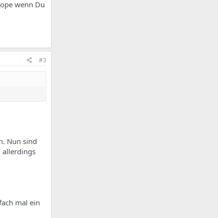
europe wenn Du
#3
n. Nun sind
 allerdings
fach mal ein