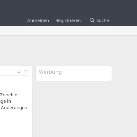
Anmelden
Registrieren
Suche
Werbung
#1
Zonefile
ege in
ie Änderungen.