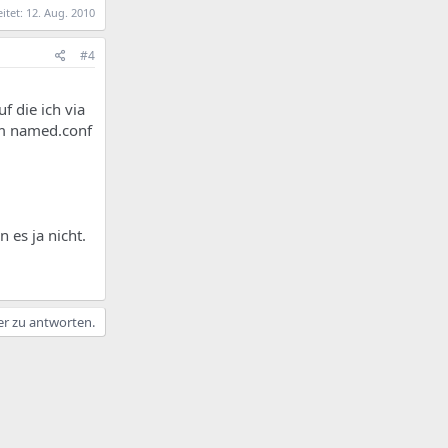
eitet:
12. Aug. 2010
#4
 die ich via
im named.conf
 es ja nicht.
er zu antworten.