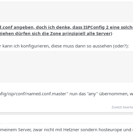
conf angeben, doch ich denke, dass ISPConfig 2 eine solc
iehen dürfen sich die Zone prinzipiell alle Server)
er kann ich konfigurieren, diese muss dann so aussehen (oder?):
onfig/isp/conf/named.conf.master" nun das "any" übernommen, w
Zuletzt bearb
f meinem Server, zwar nicht mit Hetzner sondern hosteurope und