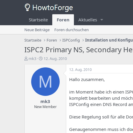
Startseite
Foren
Aktuelles
Neue Beiträge
Foren durchsuchen
Startseite
Foren
ISPConfig
Installation und Konfig
ISPC2 Primary NS, Secondary He
E
E
mk3
12. Aug. 2010
r
r
s
s
12. Aug. 2010
t
t
M
Hallo zusammen,
e
e
l
l
l
l
im Moment habe ich einen ISPC2
e
u
komplett bearbeiten und möchte
mk3
r
n
ISPConfig einen DNS Record an 
d
g
New Member
e
s
Diese Regelung soll für alle Do
s
d
T
a
h
t
Genaugenommen muss ich do