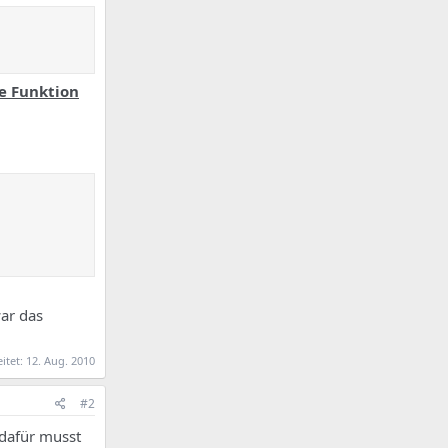
he Funktion
ar das
eitet:
12. Aug. 2010
#2
 dafür musst