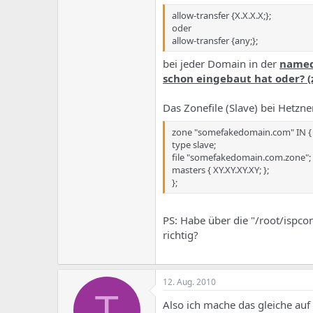
e
u
m
m
allow-transfer {X.X.X.X;};
a
oder
s
allow-transfer {any;};
bei jeder Domain in der
named.
schon eingebaut hat oder? (z
Das Zonefile (Slave) bei Hetzn
zone "somefakedomain.com" IN {
type slave;
file "somefakedomain.com.zone";
masters { XY.XY.XY.XY; };
};
PS: Habe über die "/root/ispc
richtig?
12. Aug. 2010
T
Also ich mache das gleiche au