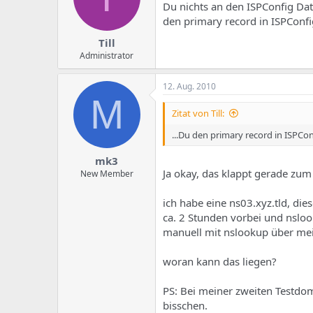
Du nichts an den ISPConfig Dat
den primary record in ISPConf
Till
Administrator
12. Aug. 2010
M
Zitat von Till:
...Du den primary record in ISPC
mk3
Ja okay, das klappt gerade zum 
New Member
ich habe eine ns03.xyz.tld, di
ca. 2 Stunden vorbei und nslo
manuell mit nslookup über mein
woran kann das liegen?
PS: Bei meiner zweiten Testdoma
bisschen.