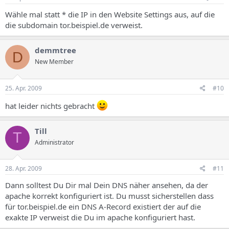
</Directory>
Wähle mal statt * die IP in den Website Settings aus, auf die
<Directory /var/www/clients/client0/web1/web>
Options FollowSymLinks
die subdomain tor.beispiel.de verweist.
AllowOverride Indexes AuthConfig Limit
Order allow,deny
demmtree
Allow from all
D
New Member
# ssi enabled
AddType text/html .shtml
25. Apr. 2009
#10
AddOutputFilter INCLUDES .shtml
Options +Includes
hat leider nichts gebracht
</Directory>
# cgi enabled
Till
T
<Directory /var/www/clients/client0/web1/cgi-bin>
Administrator
Order allow,deny
Allow from all
</Directory>
28. Apr. 2009
#11
ScriptAlias /cgi-bin/ /var/www/clients/client0/web1/cgi-bin/
AddHandler cgi-script .cgi
Dann solltest Du Dir mal Dein DNS näher ansehen, da der
AddHandler cgi-script .pl
apache korrekt konfiguriert ist. Du musst sicherstellen dass
# suexec enabled
für tor.beispiel.de ein DNS A-Record existiert der auf die
SuexecUserGroup web1 client0
exakte IP verweist die Du im apache konfiguriert hast.
# mod_php enabled
AddType application/x-httpd-php .php .php3 .php4 .php5