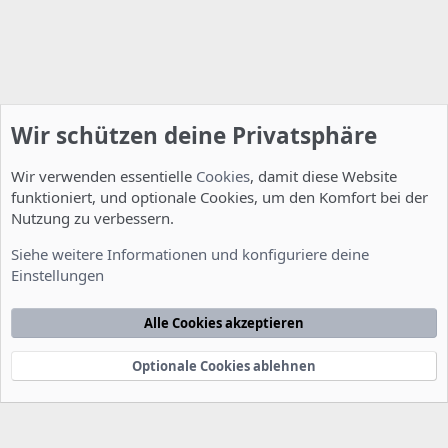
Wir schützen deine Privatsphäre
Wir verwenden essentielle
Cookies
, damit diese Website
funktioniert, und optionale Cookies, um den Komfort bei der
Nutzung zu verbessern.
Installation und Konfiguration
Siehe weitere Informationen und konfiguriere deine
Einstellungen
Cookies
Deutsch [Du]
Kontakt
Nutzungsbedingungen
Datenschutzerklärung
Hilfe
Alle Cookies akzeptieren
Startseite
R
S
S
Optionale Cookies ablehnen
®
Community platform by XenForo
© 2010-2022 XenForo Ltd.
-
Deutsch von
-
xenDach
©2010-2014
F
e
e
d