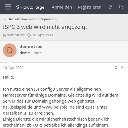
Anmelden
Registrieren
Installation und Konfiguration
ISPC 3 web wird nicht angezeigt
E
E
demmtree
16. Apr. 2009
r
r
s
s
demmtree
D
t
t
New Member
e
e
l
l
l
l
16. Apr. 2009
#1
e
u
r
n
Hallo,
d
g
e
s
Ich nutze einen ISPconfig3 Server als allgemeinen
s
d
Nameserver für einige Domains. Gleichzeitig wird auf dem
T
a
Server das zur Domain gehörige web gehostet,
h
t
ns1.beispiel.de und
www.beispiel.de
sind quasi unter
e
u
m
m
derselben IP zu erreichen.
a
Einige Dienste die mir sicherheitstechnisch bedenklich
s
erscheinen (zb TOR) betreibe ich allerdings auf einem