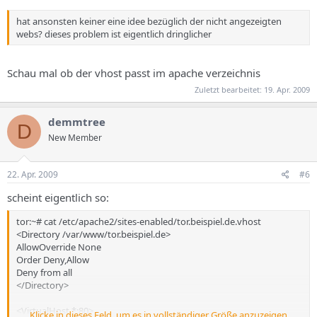
hat ansonsten keiner eine idee bezüglich der nicht angezeigten
webs? dieses problem ist eigentlich dringlicher
Schau mal ob der vhost passt im apache verzeichnis
Zuletzt bearbeitet:
19. Apr. 2009
demmtree
D
New Member
22. Apr. 2009
#6
scheint eigentlich so:
tor:~# cat /etc/apache2/sites-enabled/tor.beispiel.de.vhost
<Directory /var/www/tor.beispiel.de>
AllowOverride None
Order Deny,Allow
Deny from all
</Directory>
<VirtualHost *:80>
Klicke in dieses Feld, um es in vollständiger Größe anzuzeigen.