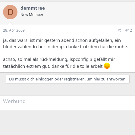
php_admin_value sendmail_path "/usr/sbin/sendmail -t -i
-
demmtree
fwebmaster@tor.beispiel.de
"
D
php_admin_value upload_tmp_dir
New Member
/var/www/clients/client0/web1/tmp
php_admin_value session.save_path
28. Apr. 2009
#12
/var/www/clients/client0/web1/tmp
#php_admin_value open_basedir
ja, das wars. ist mir gestern abend schon aufgefallen, ein
/var/www/clients/client0/web1:/usr/share/php5
blöder zahlendreher in der ip. danke trotzdem für die mühe.
</VirtualHost>
achso, so mal als rückmeldung, ispconfig 3 gefällt mir
tatsächlich extrem gut. danke für die tolle arbeit
Du musst dich einloggen oder registrieren, um hier zu antworten.
Werbung