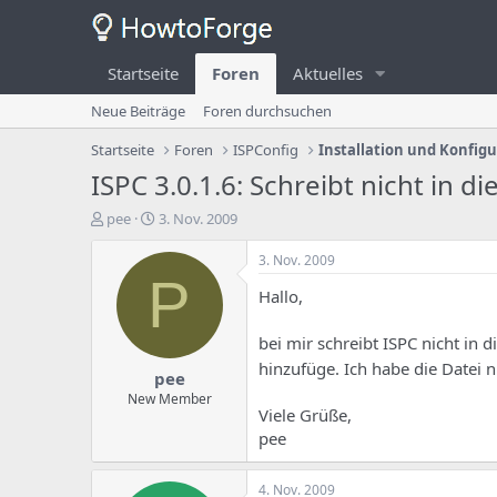
Startseite
Foren
Aktuelles
Neue Beiträge
Foren durchsuchen
Startseite
Foren
ISPConfig
Installation und Konfig
ISPC 3.0.1.6: Schreibt nicht in d
E
E
pee
3. Nov. 2009
r
r
s
s
3. Nov. 2009
t
t
P
Hallo,
e
e
l
l
l
l
bei mir schreibt ISPC nicht in d
e
u
hinzufüge. Ich habe die Datei 
pee
r
n
d
g
New Member
Viele Grüße,
e
s
s
d
pee
T
a
h
t
4. Nov. 2009