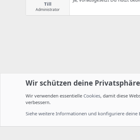
Till
Administrator
Wir schützen deine Privatsphäre
Wir verwenden essentielle
Cookies
, damit diese Web
Startseite
Foren
ISPConfig
Installation und Konfig
verbessern.
Cookies
Deutsch [Du]
Siehe weitere Informationen und konfiguriere deine 
Comm