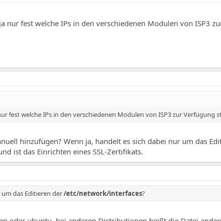
ja nur fest welche IPs in den verschiedenen Modulen von ISP3 z
nur fest welche IPs in den verschiedenen Modulen von ISP3 zur Verfügung s
anuell hinzufügen? Wenn ja, handelt es sich dabei nur um das Edi
und ist das Einrichten eines SSL-Zertifikats.
r um das Editieren der
/etc/network/interfaces
?
an oder ubuntu. bei anderen Distributionen heißt die Datei ander