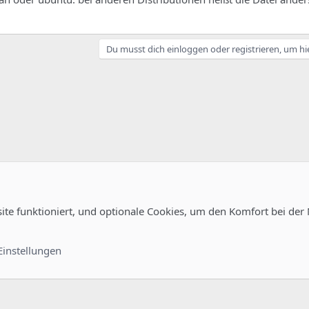
Du musst dich einloggen oder registrieren, um hi
site funktioniert, und optionale Cookies, um den Komfort bei der
uration
Kontakt
Nutzungsb
Einstellungen
®
unity platform by XenForo
© 2010-2022 XenForo Ltd.
-
Deutsch von xenDach
©2010