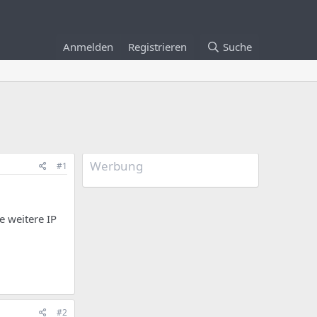
Anmelden
Registrieren
Suche
Werbung
#1
e weitere IP
#2