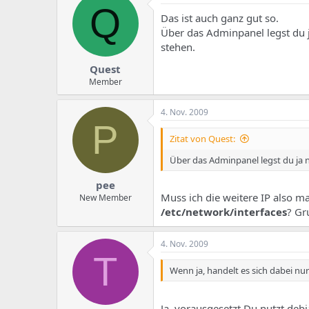
e
u
Q
m
m
Das ist auch ganz gut so.
a
Über das Adminpanel legst du 
s
stehen.
Quest
Member
4. Nov. 2009
P
Zitat von Quest:
Über das Adminpanel legst du ja 
pee
Muss ich die weitere IP also m
New Member
/etc/network/interfaces
? Gr
4. Nov. 2009
T
Wenn ja, handelt es sich dabei nu
Ja, vorausgesetzt Du nutzt debi