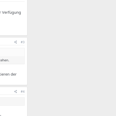
ur Verfügung
#3
tehen.
tieren der
#4
s.