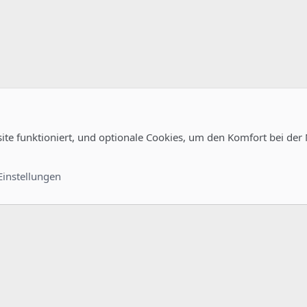
site funktioniert, und optionale Cookies, um den Komfort bei der
uration
Kontakt
Nutzungsb
Einstellungen
®
unity platform by XenForo
© 2010-2022 XenForo Ltd.
-
Deutsch von xenDach
©2010