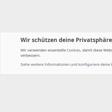
Wir schützen deine Privatsphäre
Wir verwenden essentielle
Cookies
, damit diese Web
Startseite
Foren
ISPConfig
Installation und Konfig
verbessern.
Cookies
Deutsch [Du]
Siehe weitere Informationen und konfiguriere deine 
Comm