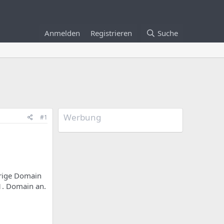
Anmelden
Registrieren
Suche
Werbung
#1
örige Domain
 1. Domain an.