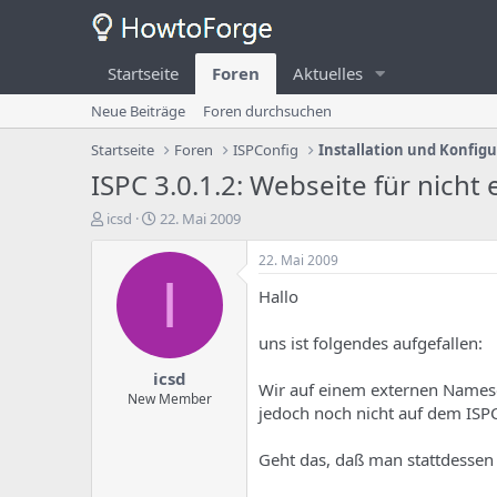
Startseite
Foren
Aktuelles
Neue Beiträge
Foren durchsuchen
Startseite
Foren
ISPConfig
Installation und Konfig
ISPC 3.0.1.2: Webseite für nicht
E
E
icsd
22. Mai 2009
r
r
s
s
22. Mai 2009
t
t
I
Hallo
e
e
l
l
l
l
uns ist folgendes aufgefallen:
e
u
icsd
r
n
Wir auf einem externen Namese
d
g
New Member
jedoch noch nicht auf dem ISPC
e
s
s
d
T
a
Geht das, daß man stattdessen 
h
t