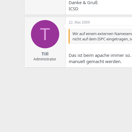
e
u
Danke & Gruß
m
m
ICSD
a
s
22. Mai 2009
T
Wir auf einem externen Nameserve
nicht auf dem ISPC eingetragen, s
Till
Das ist beim apache immer so.
Administrator
manuell gemacht werden.