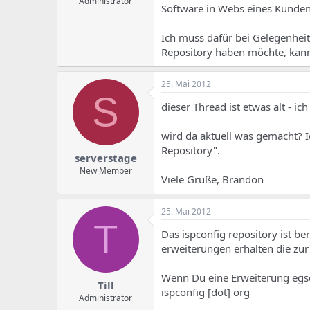
Administrator
Software in Webs eines Kunden 
Ich muss dafür bei Gelegenheit 
Repository haben möchte, kann 
25. Mai 2012
S
dieser Thread ist etwas alt - ic
wird da aktuell was gemacht? I
Repository".
serverstage
New Member
Viele Grüße, Brandon
25. Mai 2012
T
Das ispconfig repository ist be
erweiterungen erhalten die zur
Wenn Du eine Erweiterung egsch
Till
ispconfig [dot] org
Administrator