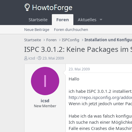
Startseite
Foren
Aktuelles
Neue Beiträge
Foren durchsuchen
Startseite
Foren
ISPConfig
Installation und Konfig
ISPC 3.0.1.2: Keine Packages im
E
E
icsd
23. Mai 2009
r
r
s
s
23. Mai 2009
t
t
I
Hallo
e
e
l
l
l
l
ich habe ISPC 3.0.1.2 installier
e
u
http://repo.ispconfig.org/addo
icsd
r
n
Wenn ich jetzt jedoch unter Pa
d
g
New Member
e
s
Habe ich da was falsch konfigur
s
d
T
a
Ich suche nach einer Möglichke
h
t
Falle eines Crashes die Maschi