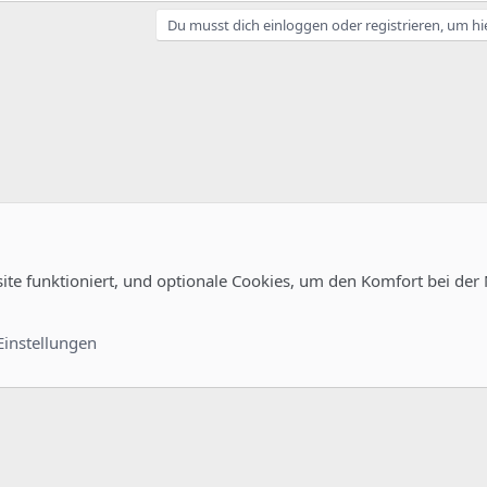
Du musst dich einloggen oder registrieren, um hi
site funktioniert, und optionale Cookies, um den Komfort bei der
uration
Kontakt
Nutzungsb
Einstellungen
®
unity platform by XenForo
© 2010-2022 XenForo Ltd.
-
Deutsch von xenDach
©2010