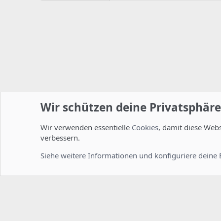
Wir schützen deine Privatsphäre
Wir verwenden essentielle
Cookies
, damit diese Web
Startseite
Foren
ISPConfig
Installation und Konfig
verbessern.
Cookies
Deutsch [Du]
Siehe weitere Informationen und konfiguriere deine 
Comm