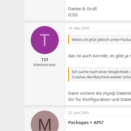
e
u
m
m
Danke & Gruß
a
ICSD
s
23. Mai 2009
T
Wenn ich jetzt jedoch unter Pack
das ist auch korrekt, es gibt j
Till
Administrator
Ich suche nach einer Möglichkeit, 
Crashes die Maschine wieder schne
Dann sichere die mysql Datenba
Dir für Konfiguration und Daten
22. Juni 2009
M
Packages = APS?