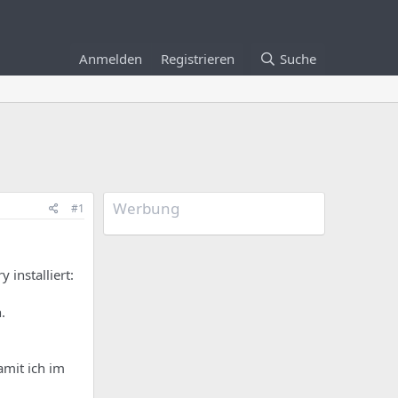
Anmelden
Registrieren
Suche
Werbung
#1
 installiert:
.
amit ich im