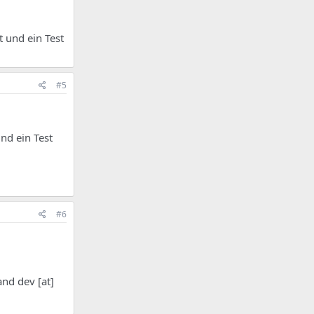
t und ein Test
#5
nd ein Test
#6
and dev [at]