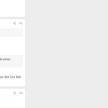
#2
le eines
se die Du bei
#3