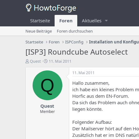
Startseite
Foren
Aktuelles
Neue Beiträge
Foren durchsuchen
Startseite
Foren
ISPConfig
Installation und Konfig
[ISP3] Roundcube Autoselect
E
E
Quest
11. Mai 2011
r
r
s
s
11. Mai 2011
t
t
Q
Hallo zusammen,
e
e
l
l
ich habe ein kleines Problem 
l
l
Horfic aus dem EN-Forum.
e
u
Da sich das Problem auch ohne d
Quest
r
n
liegen könnte.
d
g
Member
e
s
Folgender Aufbau:
s
d
T
a
Der Mailserver hört auf den 
h
t
Zusätzlich hat er im DNS natü