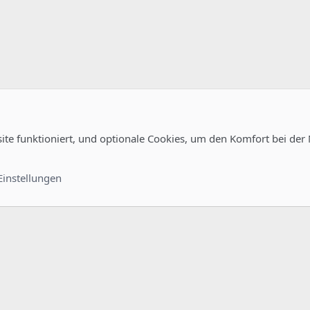
site funktioniert, und optionale Cookies, um den Komfort bei der
uration
Kontakt
Nutzungsb
Einstellungen
®
unity platform by XenForo
© 2010-2022 XenForo Ltd.
-
Deutsch von xenDach
©2010