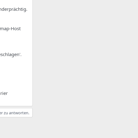
nderprächtig.
 Imap-Host
schlagen'.
rier
er zu antworten.