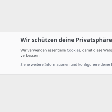
Wir schützen deine Privatsphäre
Wir verwenden essentielle
Cookies
, damit diese Web
Startseite
Foren
ISPConfig
Installation und Konfig
verbessern.
Cookies
Deutsch [Du]
Siehe weitere Informationen und konfiguriere deine 
Comm