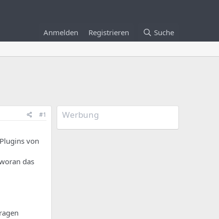
Anmelden
Registrieren
Suche
Werbung
#1
Plugins von
t woran das
tragen