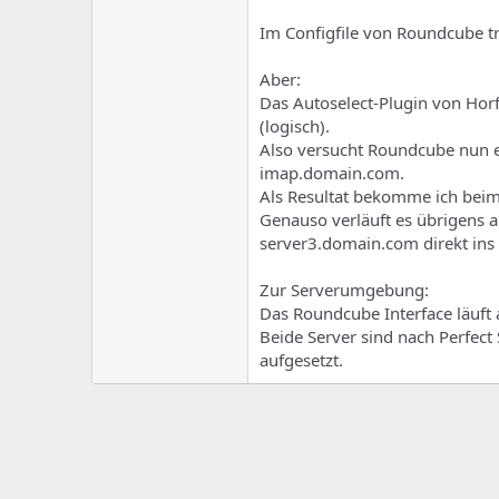
e
u
m
m
Im Configfile von Roundcube tr
a
s
Aber:
Das Autoselect-Plugin von Hor
(logisch).
Also versucht Roundcube nun e
imap.domain.com.
Als Resultat bekomme ich beim
Genauso verläuft es übrigens a
server3.domain.com direkt ins 
Zur Serverumgebung:
Das Roundcube Interface läuft
Beide Server sind nach Perfect
aufgesetzt.