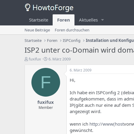
Startseite
Foren
Aktuelles
Neue Beiträge
Foren durchsuchen
Startseite
Foren
ISPConfig
Installation und Konfig
ISP2 unter co-Domain wird dom
E
E
fuxifux
6. März 2009
r
r
s
s
6. März 2009
t
t
F
Hi,
e
e
l
l
l
l
Ich habe ein ISPConfig 2 (debi
e
u
draufgekommen, dass im admin
fuxifux
r
n
IP(gibt auch nur eine auf dem 
d
g
Member
angezeigt wird.
e
s
s
d
T
a
wenn ich
http://www(host
vonw
h
t
gewünscht.