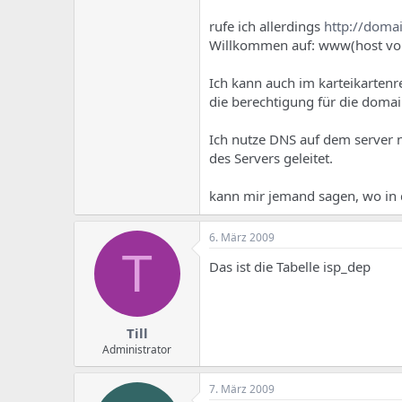
e
u
m
m
rufe ich allerdings
http://doma
a
Willkommen auf: www(host vo
s
Ich kann auch im karteikarten
die berechtigung für die domai
Ich nutze DNS auf dem server n
des Servers geleitet.
kann mir jemand sagen, wo in de
6. März 2009
T
Das ist die Tabelle isp_dep
Till
Administrator
7. März 2009