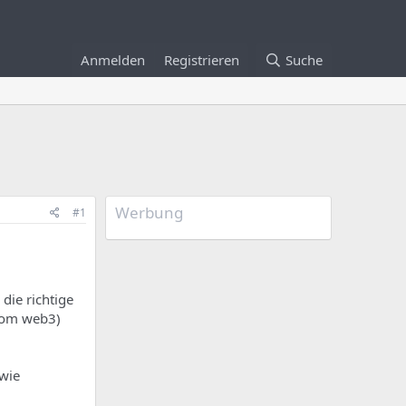
Anmelden
Registrieren
Suche
Werbung
#1
ie richtige
(vom web3)
wie