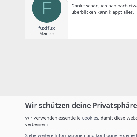
F
Danke schön, ich hab nach et
überblicken kann klappt alles.
fuxifux
Member
Wir schützen deine Privatsphäre
Wir verwenden essentielle
Cookies
, damit diese Web
Startseite
Foren
ISPConfig
Installation und Konfig
verbessern.
Cookies
Deutsch [Du]
Siehe weitere Informationen und konfiguriere deine 