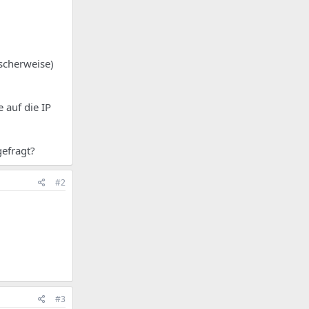
scherweise)
 auf die IP
gefragt?
#2
#3