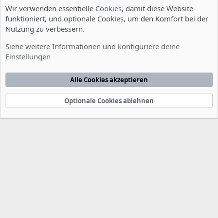
Wir verwenden essentielle
Cookies
, damit diese Website
funktioniert, und optionale Cookies, um den Komfort bei der
Nutzung zu verbessern.
Installation und Konfiguration
Siehe weitere Informationen und konfiguriere deine
Einstellungen
Cookies
Deutsch [Du]
Kontakt
Nutzungsbedingungen
Datenschutzerklärung
Hilfe
Alle Cookies akzeptieren
Startseite
R
S
S
Optionale Cookies ablehnen
®
Community platform by XenForo
© 2010-2022 XenForo Ltd.
-
Deutsch von
-
xenDach
©2010-2014
F
e
e
d