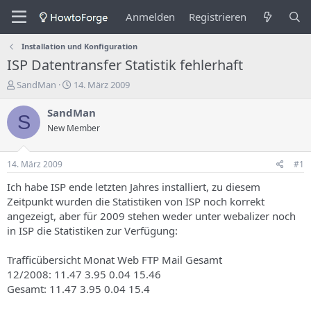
Anmelden
Registrieren
Installation und Konfiguration
ISP Datentransfer Statistik fehlerhaft
E
E
SandMan
14. März 2009
r
r
s
s
SandMan
S
t
t
New Member
e
e
l
l
l
l
14. März 2009
#1
e
u
r
n
Ich habe ISP ende letzten Jahres installiert, zu diesem
d
g
Zeitpunkt wurden die Statistiken von ISP noch korrekt
e
s
angezeigt, aber für 2009 stehen weder unter webalizer noch
s
d
in ISP die Statistiken zur Verfügung:
T
a
h
t
Trafficübersicht Monat Web FTP Mail Gesamt
e
u
m
m
12/2008: 11.47 3.95 0.04 15.46
a
Gesamt: 11.47 3.95 0.04 15.4
s