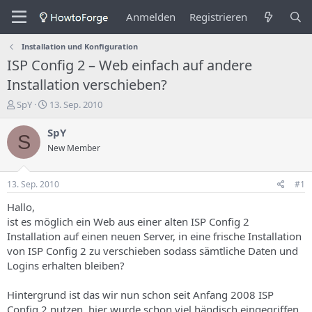
Anmelden
Registrieren
Installation und Konfiguration
ISP Config 2 – Web einfach auf andere
Installation verschieben?
E
E
SpY
13. Sep. 2010
r
r
s
s
SpY
S
t
t
New Member
e
e
l
l
l
l
13. Sep. 2010
#1
e
u
r
n
Hallo,
d
g
ist es möglich ein Web aus einer alten ISP Config 2
e
s
Installation auf einen neuen Server, in eine frische Installation
s
d
von ISP Config 2 zu verschieben sodass sämtliche Daten und
T
a
Logins erhalten bleiben?
h
t
e
u
m
m
Hintergrund ist das wir nun schon seit Anfang 2008 ISP
a
Config 2 nutzen, hier wurde schon viel händisch eingegriffen