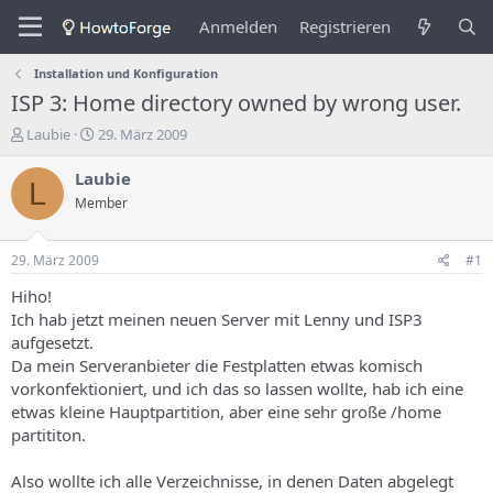
Anmelden
Registrieren
Installation und Konfiguration
ISP 3: Home directory owned by wrong user.
E
E
Laubie
29. März 2009
r
r
s
s
Laubie
L
t
t
Member
e
e
l
l
l
l
29. März 2009
#1
e
u
r
n
Hiho!
d
g
Ich hab jetzt meinen neuen Server mit Lenny und ISP3
e
s
aufgesetzt.
s
d
Da mein Serveranbieter die Festplatten etwas komisch
T
a
vorkonfektioniert, und ich das so lassen wollte, hab ich eine
h
t
etwas kleine Hauptpartition, aber eine sehr große /home
e
u
m
m
partititon.
a
s
Also wollte ich alle Verzeichnisse, in denen Daten abgelegt