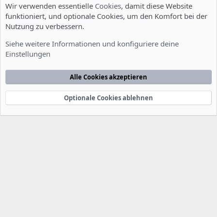
Wir verwenden essentielle
Cookies
, damit diese Website
funktioniert, und optionale Cookies, um den Komfort bei der
Nutzung zu verbessern.
Installation und Konfiguration
Siehe weitere Informationen und konfiguriere deine
Einstellungen
Cookies
Deutsch [Du]
Kontakt
Nutzungsbedingungen
Datenschutzerklärung
Hilfe
Alle Cookies akzeptieren
Startseite
R
S
S
Optionale Cookies ablehnen
®
Community platform by XenForo
© 2010-2022 XenForo Ltd.
-
Deutsch von
-
xenDach
©2010-2014
F
e
e
d