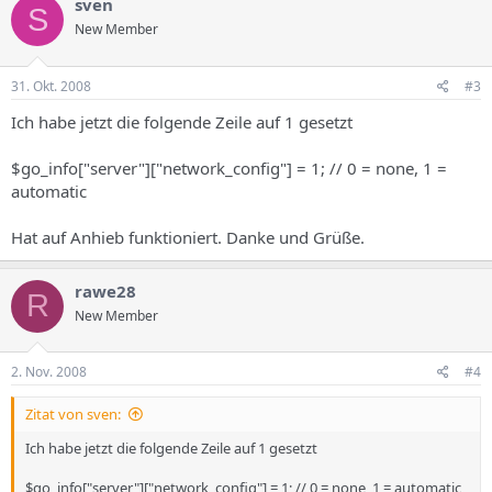
sven
S
New Member
31. Okt. 2008
#3
Ich habe jetzt die folgende Zeile auf 1 gesetzt
$go_info["server"]["network_config"] = 1; // 0 = none, 1 =
automatic
Hat auf Anhieb funktioniert. Danke und Grüße.
rawe28
R
New Member
2. Nov. 2008
#4
Zitat von sven:
Ich habe jetzt die folgende Zeile auf 1 gesetzt
$go_info["server"]["network_config"] = 1; // 0 = none, 1 = automatic