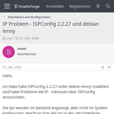
Anmelden
Registrieren
Installation und Konfiguration
IP Problem - ISPConfig 2.2.27 und debian
lenny
E
E
sven
31. Okt. 2008
r
r
s
s
sven
S
t
t
New Member
e
e
l
l
l
l
31. Okt. 2008
#1
e
u
r
n
Hallo,
d
g
e
s
ich habe habe ISPConfig 2.2.27 unter debian lenny installiert
s
d
und habe Probleme die IP - Adressen über ISPConfig
T
a
einzurichten.
h
t
e
u
m
m
Die Ips werden im backend angezeigt, aber nicht im System
a
konfiguriert. Macht es Sinn die Ips in der /etc/interfaces