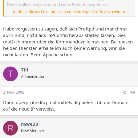
Dienste alle neu gestrtet und einen Reboot ausgeführt.
Klicke in dieses Feld, um es in vollständiger Größe anzuzeigen.
Die IP´s wurden bis auf eine , die letzte; auch richtig erkannt. Nur
besteht das Problem nach wie vor unverändert.
Habe vergessen zu sagen, daß sich Proftpd und manchmal
Kannst Du hier anschauen, wenn Du möchtest.
auch Bind, nicht aus ISPConfig heraus starten lassen. Dies
muß ich immer über die Kommandozeile machen. Bei diesen
http://78.46.254.178
/
beiden Diensten erhalte ich auch keine Warnung, wnn sie
http://78.46.254.181/
nicht laufen. Beim Apache schon
http://78.46.254.177/
http://78.46.254.179
http://78.46.254.180/
Till
T
Über´s Wochenende hab ich schon alles mögliche ausprobiert,
Administrator
kriege es aber nicht gebacken.
3. Nov. 2008
#9
Hast Du eine Ahnung, was es sein könnte?
Dann überprüfe docj mal mittels dig befehl, ob die Domain
Gruß
auf die neue IP verweist.
Ralph
rawe28
R
New Member