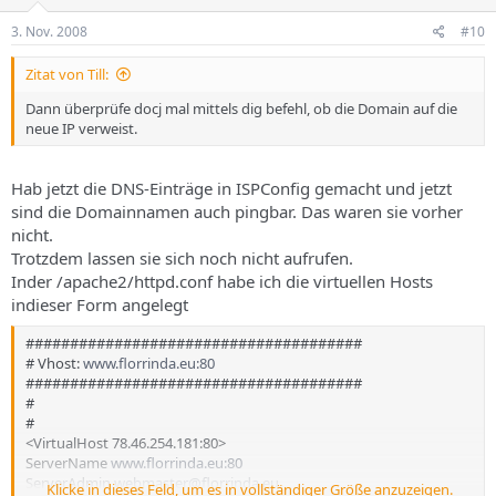
3. Nov. 2008
#10
Zitat von Till:
Dann überprüfe docj mal mittels dig befehl, ob die Domain auf die
neue IP verweist.
Hab jetzt die DNS-Einträge in ISPConfig gemacht und jetzt
sind die Domainnamen auch pingbar. Das waren sie vorher
nicht.
Trotzdem lassen sie sich noch nicht aufrufen.
Inder /apache2/httpd.conf habe ich die virtuellen Hosts
indieser Form angelegt
######################################
# Vhost:
www.florrinda.eu:80
######################################
#
#
<VirtualHost 78.46.254.181:80>
ServerName
www.florrinda.eu:80
ServerAdmin
webmaster@florrinda.eu
Klicke in dieses Feld, um es in vollständiger Größe anzuzeigen.