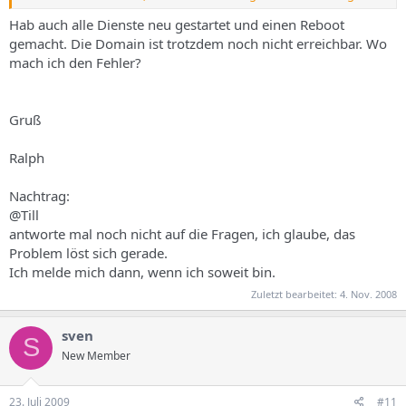
DocumentRoot /var/www/web2/web
ServerAlias florrinda.eu
Hab auch alle Dienste neu gestartet und einen Reboot
DirectoryIndex index.html index.htm index.php index.php5
gemacht. Die Domain ist trotzdem noch nicht erreichbar. Wo
index.php4 index.php3 index.shtml index.cgi index.pl index.jsp
mach ich den Fehler?
Default.htm default.htm
Alias /cgi-bin/ /var/www/web2/cgi-bin/
AddHandler cgi-script .cgi
Gruß
AddHandler cgi-script .pl
ErrorLog /var/www/web2/log/error.log
AddType application/x-httpd-php .php .php3 .php4 .php5
Ralph
php_admin_flag safe_mode On
php_admin_value open_basedir /var/www/web2/
Nachtrag:
php_admin_value file_uploads 1
@Till
php_admin_value upload_tmp_dir /var/www/web2/phptmp/
antworte mal noch nicht auf die Fragen, ich glaube, das
php_admin_value session.save_path /var/www/web2/phptmp/
[.....]
Problem löst sich gerade.
Ich melde mich dann, wenn ich soweit bin.
Zuletzt bearbeitet:
4. Nov. 2008
sven
S
New Member
23. Juli 2009
#11