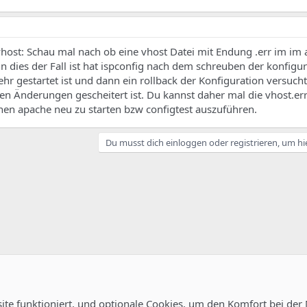
ost: Schau mal nach ob eine vhost Datei mit Endung .err im im a
nn dies der Fall ist hat ispconfig nach dem schreuben der konfigu
ehr gestartet ist und dann ein rollback der Konfiguration versuch
n Änderungen gescheitert ist. Du kannst daher mal die vhost.err 
n apache neu zu starten bzw configtest auszuführen.
Du musst dich einloggen oder registrieren, um hi
site funktioniert, und optionale Cookies, um den Komfort bei der
uration