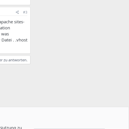
#3
pache sites-
ration
t was
Datei . .vhost
er zu antworten.
 Nutzung zu