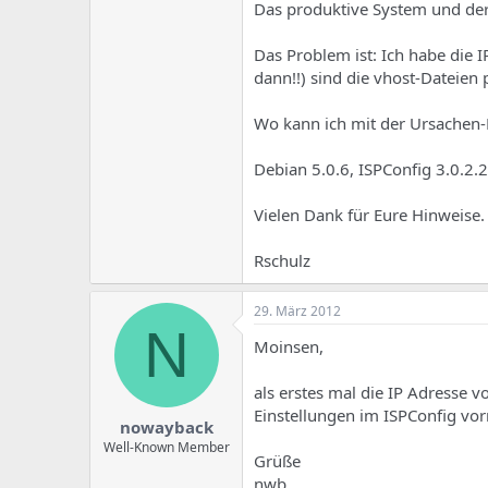
e
u
Das produktive System und der
m
m
a
Das Problem ist: Ich habe die 
s
dann!!) sind die vhost-Dateien 
Wo kann ich mit der Ursachen
Debian 5.0.6, ISPConfig 3.0.2.
Vielen Dank für Eure Hinweise.
Rschulz
29. März 2012
N
Moinsen,
als erstes mal die IP Adresse v
Einstellungen im ISPConfig vo
nowayback
Well-Known Member
Grüße
nwb