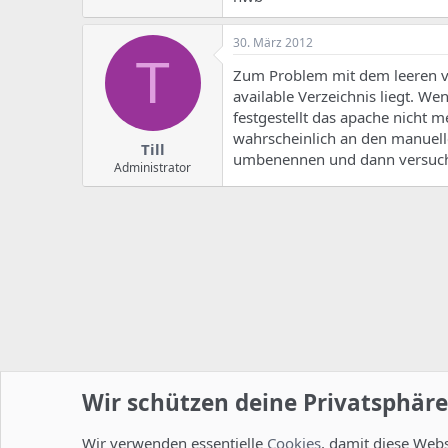
30. März 2012
T
Zum Problem mit dem leeren vh
available Verzeichnis liegt. We
festgestellt das apache nicht m
wahrscheinlich an den manuelle
Till
umbenennen und dann versuche
Administrator
Wir schützen deine Privatsphäre
Wir verwenden essentielle
Cookies
, damit diese Web
Startseite
Foren
ISPConfig
Installation und Konfig