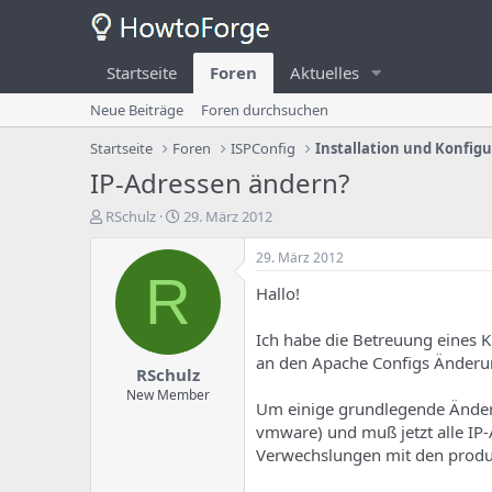
Startseite
Foren
Aktuelles
Neue Beiträge
Foren durchsuchen
Startseite
Foren
ISPConfig
Installation und Konfig
IP-Adressen ändern?
E
E
RSchulz
29. März 2012
r
r
s
s
29. März 2012
t
t
R
Hallo!
e
e
l
l
l
l
Ich habe die Betreuung eines 
e
u
an den Apache Configs Änderung
RSchulz
r
n
d
g
New Member
Um einige grundlegende Änderun
e
s
vmware) und muß jetzt alle IP-
s
d
T
a
Verwechslungen mit den produ
h
t