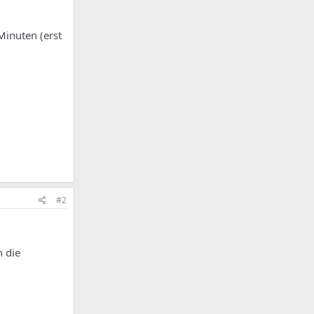
Minuten (erst
#2
h die