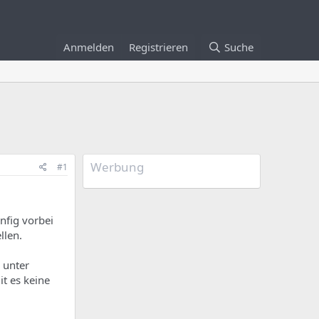
Anmelden
Registrieren
Suche
Werbung
#1
nfig vorbei
llen.
 unter
t es keine