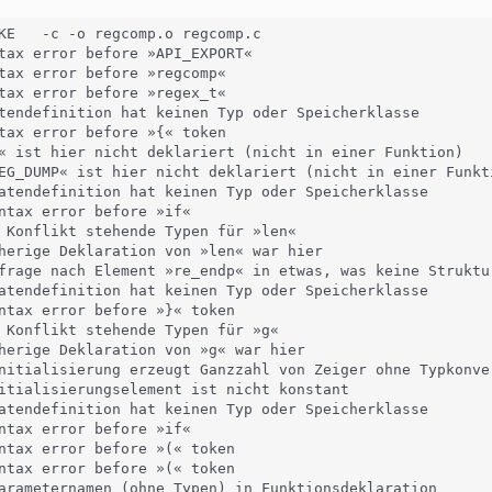
KE   -c -o regcomp.o regcomp.c

tax error before »API_EXPORT«

tax error before »regcomp«

tax error before »regex_t«

tendefinition hat keinen Typ oder Speicherklasse

tax error before »{« token

« ist hier nicht deklariert (nicht in einer Funktion)

EG_DUMP« ist hier nicht deklariert (nicht in einer Funkti
atendefinition hat keinen Typ oder Speicherklasse

ntax error before »if«

 Konflikt stehende Typen für »len«

herige Deklaration von »len« war hier

frage nach Element »re_endp« in etwas, was keine Struktur
atendefinition hat keinen Typ oder Speicherklasse

ntax error before »}« token

 Konflikt stehende Typen für »g«

herige Deklaration von »g« war hier

nitialisierung erzeugt Ganzzahl von Zeiger ohne Typkonver
itialisierungselement ist nicht konstant

atendefinition hat keinen Typ oder Speicherklasse

ntax error before »if«

ntax error before »(« token

ntax error before »(« token

arameternamen (ohne Typen) in Funktionsdeklaration
