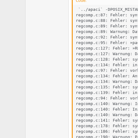
e
u
Code:
m
m
 `../apaci` -DPOSIX_MISTA
a
regcomp.c:87: Fehler: syn
s
regcomp.c:88: Fehler: syn
regcomp.c:89: Fehler: syn
regcomp.c:89: Warnung: Da
regcomp.c:92: Fehler: syn
regcomp.c:95: Fehler: »pa
regcomp.c:127: Fehler: »R
regcomp.c:127: Warnung: D
regcomp.c:128: Fehler: sy
regcomp.c:134: Fehler: in
regcomp.c:97: Fehler: vor
regcomp.c:134: Fehler: An
regcomp.c:134: Warnung: D
regcomp.c:135: Fehler: sy
regcomp.c:139: Fehler: in
regcomp.c:94: Fehler: vor
regcomp.c:140: Warnung: I
regcomp.c:140: Fehler: In
regcomp.c:140: Warnung: D
regcomp.c:141: Fehler: sy
regcomp.c:178: Fehler: sy
regcomp.c:186: Fehler: sy
regcomp.c:190: Warnung: P