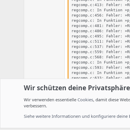
regcomp.c:413: Fehler: »R
regcomp.c: In Funktion »p_
regcomp.c:456: Fehler: »R
regcomp.c: In Funktion »p
regcomp.c:481: Fehler: »R
regcomp.c:486: Fehler: »R
regcomp.c:495: Fehler: »R
regcomp.c:511: Fehler: »R
regcomp.c:537: Fehler: »R
regcomp.c:559: Fehler: »R
regcomp.c:568: Fehler: »R
regcomp.c: In Funktion »p_
regcomp.c:593: Fehler: »R
regcomp.c: In Funktion »p
regcomp.c:633: Fehler: »R
regcomp.c:638: Fehler: »R
Wir schützen deine Privatsphäre
regcomp.c:659: Fehler: »R
regcomp.c: In Funktion »p
regcomp.c:693: Fehler: »R
Wir verwenden essentielle
Cookies
, damit diese Web
regcomp.c:704: Fehler: »R
verbessern.
regcomp.c:706: Fehler: »R
regcomp.c:715: Fehler: »R
Siehe weitere Informationen und konfiguriere deine 
mfg
regcomp.c: In Funktion »p
Ringli2k
regcomp.c:777: Fehler: »R