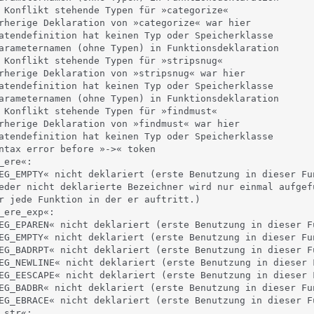
 Konflikt stehende Typen für »categorize«

rherige Deklaration von »categorize« war hier

atendefinition hat keinen Typ oder Speicherklasse

arameternamen (ohne Typen) in Funktionsdeklaration

 Konflikt stehende Typen für »stripsnug«

rherige Deklaration von »stripsnug« war hier

atendefinition hat keinen Typ oder Speicherklasse

arameternamen (ohne Typen) in Funktionsdeklaration

 Konflikt stehende Typen für »findmust«

rherige Deklaration von »findmust« war hier

atendefinition hat keinen Typ oder Speicherklasse

ntax error before »->« token

ere«:

EG_EMPTY« nicht deklariert (erste Benutzung in dieser Fun
eder nicht deklarierte Bezeichner wird nur einmal aufgefü
r jede Funktion in der er auftritt.)

_ere_exp«:

EG_EPAREN« nicht deklariert (erste Benutzung in dieser Fu
EG_EMPTY« nicht deklariert (erste Benutzung in dieser Fun
EG_BADRPT« nicht deklariert (erste Benutzung in dieser Fu
EG_NEWLINE« nicht deklariert (erste Benutzung in dieser F
EG_EESCAPE« nicht deklariert (erste Benutzung in dieser F
EG_BADBR« nicht deklariert (erste Benutzung in dieser Fun
EG_EBRACE« nicht deklariert (erste Benutzung in dieser Fu
str«:
