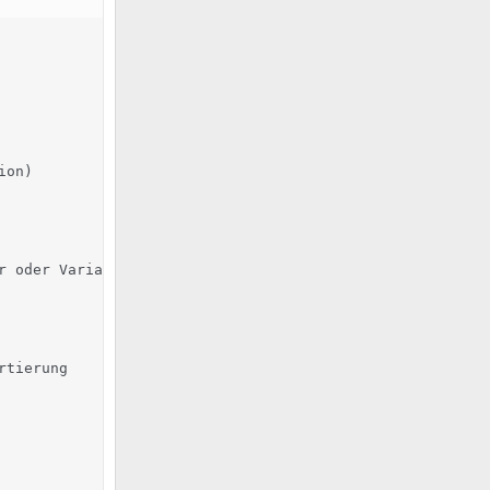
on)

 oder Variante ist

tierung
