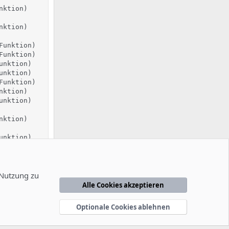
ktion)

ktion)

unktion)

unktion)

nktion)

nktion)

unktion)

ktion)

nktion)

ktion)

nktion)

ktion)

unktion)

nktion)

 Nutzung zu
nktion)

Alle Cookies akzeptieren
nktion)

Funktion)

Optionale Cookies ablehnen
nktion)
