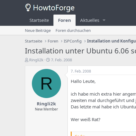
Startseite
Foren
Aktuelles
Neue Beiträge
Foren durchsuchen
Startseite
Foren
ISPConfig
Installation und Konfig
Installation unter Ubuntu 6.06 sc
E
E
Ringli2k
7. Feb. 2008
r
r
s
s
7. Feb. 2008
t
t
R
Hallo Leute,
e
e
l
l
l
l
ich habe mich extra hier angem
e
u
zweiten mal durchgeführt und je
Ringli2k
r
n
Das letzte mal habe ich Ubuntu s
d
g
New Member
e
s
Wer weiß Rat?
s
d
T
a
h
t