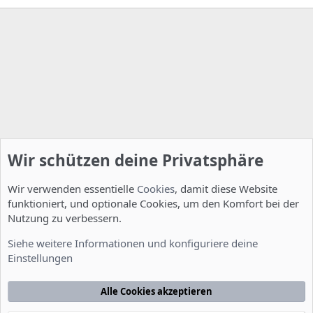
Wir schützen deine Privatsphäre
Wir verwenden essentielle
Cookies
, damit diese Website
funktioniert, und optionale Cookies, um den Komfort bei der
Nutzung zu verbessern.
Installation und Konfiguration
Siehe weitere Informationen und konfiguriere deine
Einstellungen
Cookies
Deutsch [Du]
Kontakt
Nutzungsbedingungen
Datenschutzerklärung
Hilfe
Alle Cookies akzeptieren
Startseite
R
S