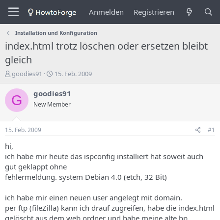
Anmelden
Registrieren
Installation und Konfiguration
index.html trotz löschen oder ersetzen bleibt
gleich
E
E
goodies91
15. Feb. 2009
r
r
s
s
goodies91
G
t
t
New Member
e
e
l
l
l
l
15. Feb. 2009
#1
e
u
r
n
hi,
d
g
ich habe mir heute das ispconfig installiert hat soweit auch
e
s
gut geklappt ohne
s
d
fehlermeldung. system Debian 4.0 (etch, 32 Bit)
T
a
h
t
ich habe mir einen neuen user angelegt mit domain.
e
u
m
m
per ftp (fileZilla) kann ich drauf zugreifen, habe die index.html
a
gelöscht aus dem web ordner und habe meine alte hp