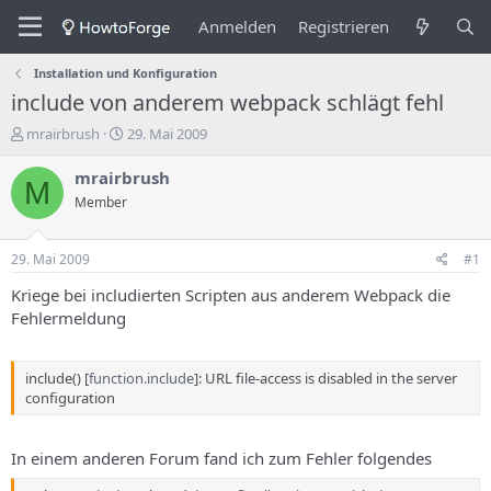
Anmelden
Registrieren
Installation und Konfiguration
include von anderem webpack schlägt fehl
E
E
mrairbrush
29. Mai 2009
r
r
s
s
mrairbrush
M
t
t
Member
e
e
l
l
l
l
29. Mai 2009
#1
e
u
r
n
Kriege bei includierten Scripten aus anderem Webpack die
d
g
Fehlermeldung
e
s
s
d
T
a
include() [
function.include
]: URL file-access is disabled in the server
h
t
configuration
e
u
m
m
a
In einem anderen Forum fand ich zum Fehler folgendes
s