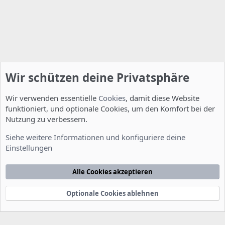
Wir schützen deine Privatsphäre
Wir verwenden essentielle
Cookies
, damit diese Website
funktioniert, und optionale Cookies, um den Komfort bei der
Nutzung zu verbessern.
Installation und Konfiguration
Siehe weitere Informationen und konfiguriere deine
Einstellungen
Cookies
Deutsch [Du]
Kontakt
Nutzungsbedingungen
Datenschutzerklärung
Hilfe
Alle Cookies akzeptieren
Startseite
R
S
S
Optionale Cookies ablehnen
®
Community platform by XenForo
© 2010-2022 XenForo Ltd.
-
Deutsch von
-
xenDach
©2010-2014
F
e
e