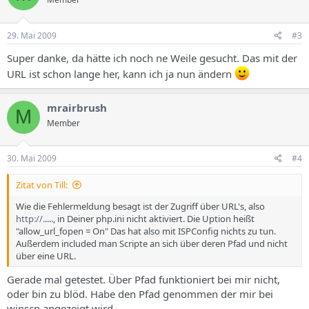
29. Mai 2009
#3
Super danke, da hätte ich noch ne Weile gesucht. Das mit der
URL ist schon lange her, kann ich ja nun ändern
mrairbrush
M
Member
30. Mai 2009
#4
Zitat von Till:
Wie die Fehlermeldung besagt ist der Zugriff über URL's, also
http://.
...., in Deiner php.ini nicht aktiviert. Die Uption heißt
"allow_url_fopen = On" Das hat also mit ISPConfig nichts zu tun.
Außerdem included man Scripte an sich über deren Pfad und nicht
über eine URL.
Gerade mal getestet. Über Pfad funktioniert bei mir nicht,
oder bin zu blöd. Habe den Pfad genommen der mir bei
winscp angezeigt wird.