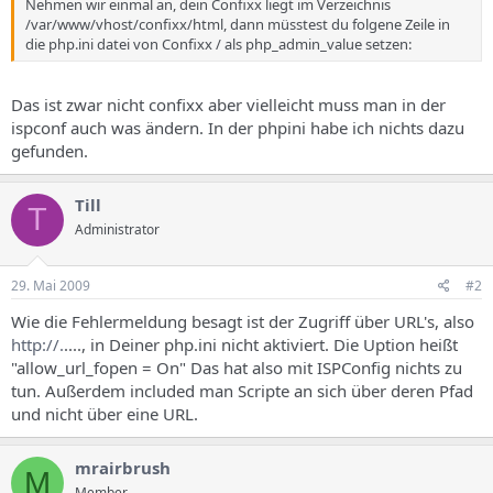
Nehmen wir einmal an, dein Confixx liegt im Verzeichnis
/var/www/vhost/confixx/html, dann müsstest du folgene Zeile in
die php.ini datei von Confixx / als php_admin_value setzen:
Das ist zwar nicht confixx aber vielleicht muss man in der
ispconf auch was ändern. In der phpini habe ich nichts dazu
gefunden.
Till
T
Administrator
29. Mai 2009
#2
Wie die Fehlermeldung besagt ist der Zugriff über URL's, also
http://.
...., in Deiner php.ini nicht aktiviert. Die Uption heißt
"allow_url_fopen = On" Das hat also mit ISPConfig nichts zu
tun. Außerdem included man Scripte an sich über deren Pfad
und nicht über eine URL.
mrairbrush
M
Member