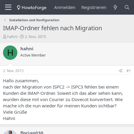
Anmelden
Registrieren
Installation und Konfiguration
IMAP-Ordner fehlen nach Migration
E
E
hahni
2. Nov. 2015
r
r
s
s
hahni
H
t
t
Active Member
e
e
l
l
l
l
2. Nov. 2015
#1
e
u
r
n
Hallo zusammen,
d
g
nach der Migration von ISPC2 -> ISPC3 fehlen bei einem
e
s
Kunden die IMAP-Ordner. Soweit ich das aber sehen kann,
s
d
wurden diese mit von Courier zu Dovecot konvertiert. Wie
T
a
mache ich die nun wieder für meinen Kunden sichtbar?
h
t
Viele Grüße
e
u
m
m
Hahni
a
s
florian030