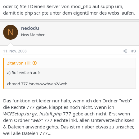
oder b) Stell Deinen Server von mod_php auf suphp um,
damit die php scripte unter dem eigentümer des webs laufen.
nedodu
N
New Member
11. Nov. 2008
#3
Zitat von Till:
a) Ruf einfach auf:
chmod 777 /srv/www/web2/web
Das funktioniert leider nur halb, wenn ich den Ordner "web"
die Rechte 777 gebe, klappt es noch nicht. Wenn ich
WCFSetup.tar.gz, install.php
777 gebe auch nicht. Erst wenn
dem Ordner
"web"
777 Rechte inkl. allen Unterverzeichnissen
& Dateien anwende gehts. Das ist mir aber etwas zu unsicher,
weil alle Dateien 777...