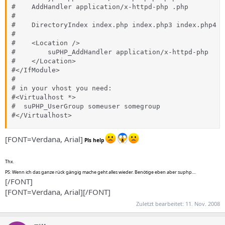
#    AddHandler application/x-httpd-php .php

#

#    DirectoryIndex index.php index.php3 index.php4 i
#

#    <Location />

#        suPHP_AddHandler application/x-httpd-php

#    </Location>

#</IfModule>

#

# in your vhost you need:

#<Virtualhost *>

#  suPHP_UserGroup someuser somegroup

#</Virtualhost>
[FONT=Verdana, Arial]
Pls help
Thx.
PS: Wenn ich das ganze rück gängig mache geht alles wieder. Benötige eben aber suphp....
[/FONT]
[FONT=Verdana, Arial][/FONT]
Zuletzt bearbeitet:
11. Nov. 2008