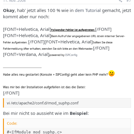
11. Nov. 2008
#7
Okay
, hab' jetzt alles 100 % wie in
dem Tutorial
gemacht, jetzt
kommt aber nur noch:
[FONT=Helvetica, Arial]
[/FONT]
Folgender Fehler ist aufgetreten:
[FONT=Helvetica, Arial]
Beim Aufruf der angegebenen URL ist ein interner Server-
[/FONT][FONT=Helvetica, Arial]
Fehler aufgetreten.
Sollten Sie diese
[/FONT]
Fehlermeldung öfter erhalten, wenden Sie sich bitte an den Webmaster.
[FONT=Verdana, Arial]
powered by
ISPConfig
-------------------------------------------
Habe alles neu gestartet (Konsole + ISPConfig) geht aber kein PHP mehr?
Was mir bei der Installation aufgefallen ist das die Datei:
[/FONT]
vi /etc/apache2/conf.d/mod_suphp.conf
Bei mir nicht so aussieht wie im
Beispiel
:
Code:
#<IfModule mod_suphp.c>
