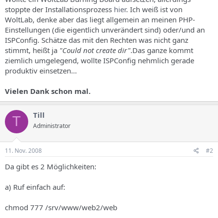
s
stoppte der Installationsprozess
hier
. Ich weiß ist von
WoltLab, denke aber das liegt allgemein an meinen PHP-
Einstellungen (die eigentlich unverändert sind) oder/und an
ISPConfig. Schätze das mit den Rechten was nicht ganz
stimmt, heißt ja
"Could not create dir"
.Das ganze kommt
ziemlich umgelegend, wollte ISPConfig nehmlich gerade
produktiv einsetzen...
Vielen Dank schon mal.
Till
T
Administrator
11. Nov. 2008
#2
Da gibt es 2 Möglichkeiten:
a) Ruf einfach auf:
chmod 777 /srv/www/web2/web