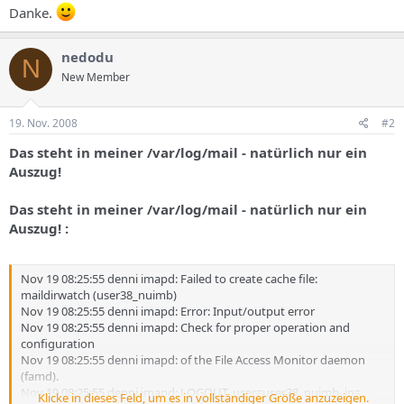
Danke.
nedodu
N
New Member
19. Nov. 2008
#2
Das steht in meiner /var/log/mail - natürlich nur ein
Auszug!
Das steht in meiner /var/log/mail - natürlich nur ein
Auszug! :
Nov 19 08:25:55 denni imapd: Failed to create cache file:
maildirwatch (user38_nuimb)
Nov 19 08:25:55 denni imapd: Error: Input/output error
Nov 19 08:25:55 denni imapd: Check for proper operation and
configuration
Nov 19 08:25:55 denni imapd: of the File Access Monitor daemon
(famd).
Nov 19 08:25:55 denni imapd: LOGOUT, user=user38_nuimb, ip=
Klicke in dieses Feld, um es in vollständiger Größe anzuzeigen.