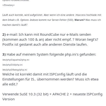
Options +Indexes Includes
s
</Directory>
Läuft auch korrekt, wird aufgelistet. Aber wenn ich eine andere .htaccess hochlade mit
dem Inhalt z.B.
Options -Indexes
kommt nur Server-Fehler (500).
Warum?
Was muss ich
machen damit's läuft?
2)
e-mail: Ich kann mit RoundCube nur e-Mails senden
(kommen auch 100 & an) aber nicht empf. ? Woran liegt's?
Postfix ist gestaret auch alle anderen Dienste laufen.
3)
Habe auf meinem System folgende php.ini's gefunden:
/etc/php5/apache2/php.ini
/etc/php5/cli/php.ini
/etc/php5/fastcgi/php.ini
Welche ist korrekt damit mit ISPConfig läuft und die
Einstellungen für IS.. übernommen werden? Muss ich etwa
alle edit.?
Verwende SuSE 10.3 (32 bit) + APACHE 2 + neueste ISPConfig
Version