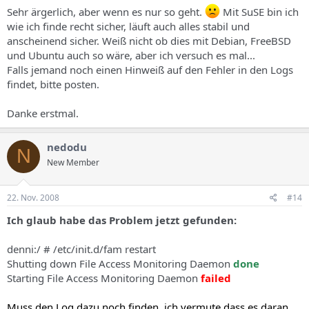
Nov 20 17:21:03 demmi imapd: Check for proper operation and
Sehr ärgerlich, aber wenn es nur so geht.
Mit SuSE bin ich
configuration
wie ich finde recht sicher, läuft auch alles stabil und
Nov 20 17:21:03 demmi imapd: of the File Access Monitor daemon
anscheinend sicher. Weiß nicht ob dies mit Debian, FreeBSD
(famd).
und Ubuntu auch so wäre, aber ich versuch es mal...
Nov 20 17:22:03 demmi imapd: Failed to create cache file:
Falls jemand noch einen Hinweiß auf den Fehler in den Logs
maildirwatch (user42_dim)
findet, bitte posten.
Nov 20 17:22:03 demmi imapd: Error: Input/output error
Nov 20 17:22:03 demmi imapd: Check for proper operation and
configuration
Danke erstmal.
Nov 20 17:22:03 demmi imapd: of the File Access Monitor daemon
(famd).
Nov 20 17:23:03 demmi imapd: Failed to create cache file:
nedodu
N
maildirwatch (user42_dim)
New Member
Nov 20 17:23:03 demmi imapd: Error: Input/output error
Nov 20 17:23:03 demmi imapd: Check for proper operation and
configuration
22. Nov. 2008
#14
Nov 20 17:23:03 demmi imapd: of the File Access Monitor daemon
Ich glaub habe das Problem jetzt gefunden:
(famd).
denni:/ # /etc/init.d/fam restart
Shutting down File Access Monitoring Daemon
done
Starting File Access Monitoring Daemon
failed
Muss den Log dazu noch finden
, ich vermute dass es daran