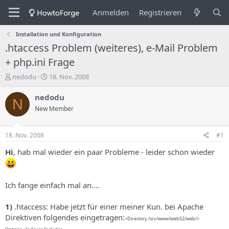
Anmelden
Registrieren
Installation und Konfiguration
.htaccess Problem (weiteres), e-Mail Problem
+ php.ini Frage
E
E
nedodu
18. Nov. 2008
r
r
s
s
nedodu
N
t
t
New Member
e
e
l
l
l
l
18. Nov. 2008
#1
e
u
r
n
Hi
, hab mal wieder ein paar Probleme - leider schon wieder
d
g
e
s
s
d
Ich fange einfach mal an....
T
a
h
t
e
u
1)
.htaccess: Habe jetzt für einer meiner Kun. bei Apache
m
m
Direktiven folgendes eingetragen:
<Directory /srv/www/web52/web/>
a