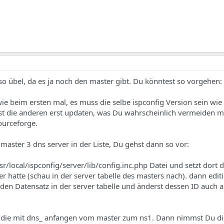
 so übel, da es ja noch den master gibt. Du könntest so vorgehen:
wie beim ersten mal, es muss die selbe ispconfig Version sein wie
t die anderen erst updaten, was Du wahrscheinlich vermeiden mö
sourceforge.
 master 3 dns server in der Liste, Du gehst dann so vor:
sr/local/ispconfig/server/lib/config.inc.php Datei und setzt dort d
ver hatte (schau in der server tabelle des masters nach). dann edit
en Datensatz in der server tabelle und änderst dessen ID auch au
en die mit dns_ anfangen vom master zum ns1. Dann nimmst Du 