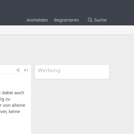
Anmelden
Registrieren
Suche
Werbung
#1
t dabei auch
ig zu
 von alleine
ver, keine