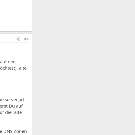
#4
 auf den
chtest). alte
ie server_id
ierst Du auf
f die "alte"
die DNS Zonen