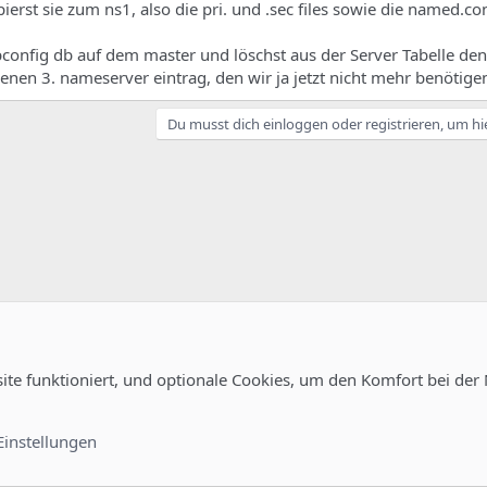
rst sie zum ns1, also die pri. und .sec files sowie die named.con
spconfig db auf dem master und löschst aus der Server Tabelle den
nen 3. nameserver eintrag, den wir ja jetzt nicht mehr benötige
Du musst dich einloggen oder registrieren, um hi
site funktioniert, und optionale Cookies, um den Komfort bei der
uration
Kontakt
Nutzungsb
Einstellungen
®
unity platform by XenForo
© 2010-2022 XenForo Ltd.
-
Deutsch von xenDach
©2010