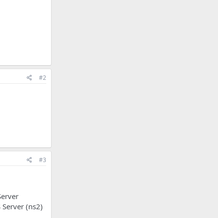
#2
#3
Server
 Server (ns2)