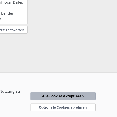
f.local Datei.
 bei der
n.
er zu antworten.
 Nutzung zu
Alle Cookies akzeptieren
edingungen
Datenschutzerklärung
Hilfe
Startseite
R
S
Optionale Cookies ablehnen
S
-2014
-