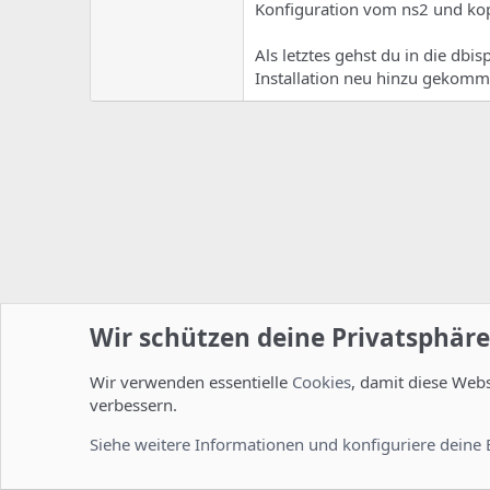
Konfiguration vom ns2 und kopie
Als letztes gehst du in die dbi
Installation neu hinzu gekomme
Wir schützen deine Privatsphäre
Wir verwenden essentielle
Cookies
, damit diese Web
Startseite
Foren
ISPConfig
Installation und Konfig
verbessern.
Cookies
Deutsch [Du]
Siehe weitere Informationen und konfiguriere deine 
Comm