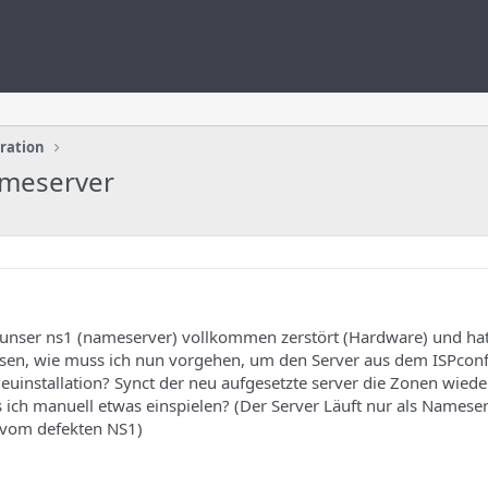
uration
ameserver
t unser ns1 (nameserver) vollkommen zerstört (Hardware) und ha
issen, wie muss ich nun vorgehen, um den Server aus dem ISPconf
uinstallation? Synct der neu aufgesetzte server die Zonen wieder
ch manuell etwas einspielen? (Der Server Läuft nur als Nameser
e vom defekten NS1)