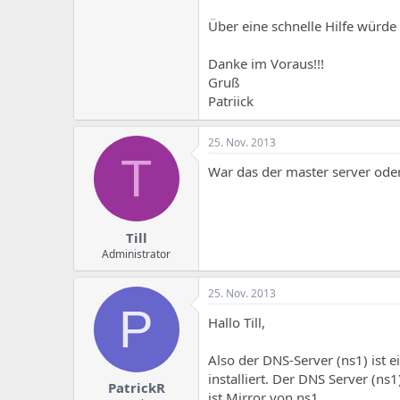
e
u
m
m
Über eine schnelle Hilfe würde 
a
s
Danke im Voraus!!!
Gruß
Patriick
25. Nov. 2013
T
War das der master server oder 
Till
Administrator
25. Nov. 2013
P
Hallo Till,
Also der DNS-Server (ns1) ist e
installiert. Der DNS Server (n
PatrickR
ist Mirror von ns1