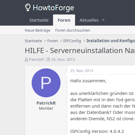
Startseite
Foren
Aktuelles
Neue Beiträge
Foren durchsuchen
Startseite
Foren
ISPConfig
Installation und Konfig
HILFE - Serverneuinstallation N
E
E
PatrickR
25. Nov. 2013
r
r
s
s
25. Nov. 2013
t
t
P
Hallo zusammen,
e
e
l
l
l
l
aus unerklärlichen gründen is
e
u
die Platten mit in den Tod ger
PatrickR
r
n
entfernen und dann nach der Ne
d
g
Member
aus der Datenbank? Oder muss i
e
s
anderen Dienste, NS2 ist clon
s
d
T
a
h
t
ISPConfig Version: 4.0.4.2