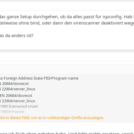
as ganze Setup durchgehen, ob da alles passt für ispconfig. Hab
eilweise ohne bind, oder dann den virenscanner deaktiviert weg
as da anders ist?
ss Foreign Address State PID/Program name
EN 20664/dovecot
N 22904/server_linux
TEN 20664/dovecot
N 22904/server_linux
N 19913/amavisd (mast
N 19859/master
EN 19696/mysqld
cke in dieses Feld, um es in vollständiger Größe anzuzeigen.
 LISTEN 25272/sshd
EN 20664/dovecot
i wie ich Dich oben gebeten habe. Und bitte nichts ersetzen, sonst