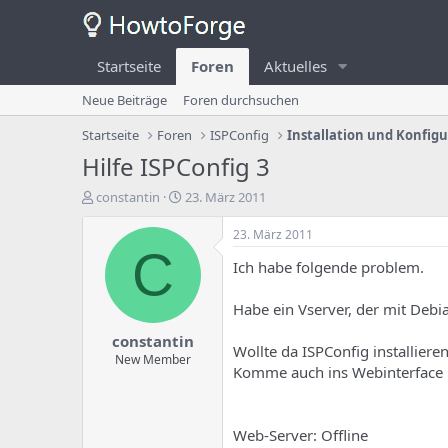
Startseite
Foren
Aktuelles
Neue Beiträge
Foren durchsuchen
Startseite
Foren
ISPConfig
Installation und Konfig
Hilfe ISPConfig 3
E
E
constantin
23. März 2011
r
r
s
s
23. März 2011
t
t
C
Ich habe folgende problem.
e
e
l
l
l
l
Habe ein Vserver, der mit Debia
e
u
constantin
r
n
Wollte da ISPConfig installiere
d
g
New Member
Komme auch ins Webinterface 
e
s
s
d
T
a
h
t
Web-Server: Offline