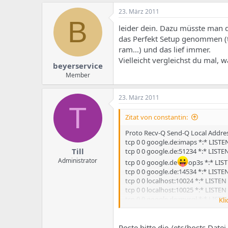
23. März 2011
B
leider dein. Dazu müsste man d
das Perfekt Setup genommen (t
ram...) und das lief immer.
Vielleicht vergleichst du mal, w
beyerservice
Member
23. März 2011
T
Zitat von constantin:
Proto Recv-Q Send-Q Local Addre
tcp 0 0 google.de:imaps *:* LIST
Till
tcp 0 0 google.de:51234 *:* LISTE
Administrator
tcp 0 0 google.de
op3s *:* LIS
tcp 0 0 google.de:14534 *:* LISTE
tcp 0 0 localhost:10024 *:* LISTE
tcp 0 0 localhost:10025 *:* LISTE
tcp 0 0 google.de:mysql *:* LIST
Kli
tcp 0 0 google.de:submission *:*
tcp 0 0 google.de
op3 *:* LIST
Poste bitte die /etc/hosts Date