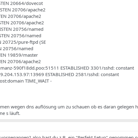
ISTEN 20664/dovecot
 LISTEN 20706/apache2
STEN 20706/apache2
LISTEN 20706/apache2
 LISTEN 20756/named
 LISTEN 20756/named
EN 20725/pure-ftpd (SE
TEN 20756/named
STEN 19859/master
ISTEN 20706/apache2
n manz-590f18dd.poo:51511 ESTABLISHED 3301/sshd: constant
 89.204.153.97:13969 ESTABLISHED 2581/sshd: constant
host:domain TIME_WAIT -
men wegen dns auflösung um zu schauen ob es daran gelegen h
e s läuft.
u vorgegangen? also hast du z.B. ein "Perfekt Setup" genommen 