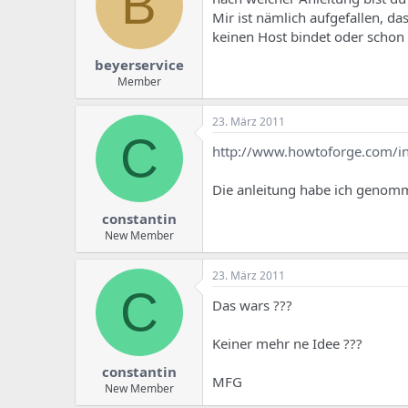
B
Mir ist nämlich aufgefallen, d
keinen Host bindet oder schon (
beyerservice
Member
23. März 2011
C
http://www.howtoforge.com/inst
Die anleitung habe ich genom
constantin
New Member
23. März 2011
C
Das wars ???
Keiner mehr ne Idee ???
constantin
MFG
New Member