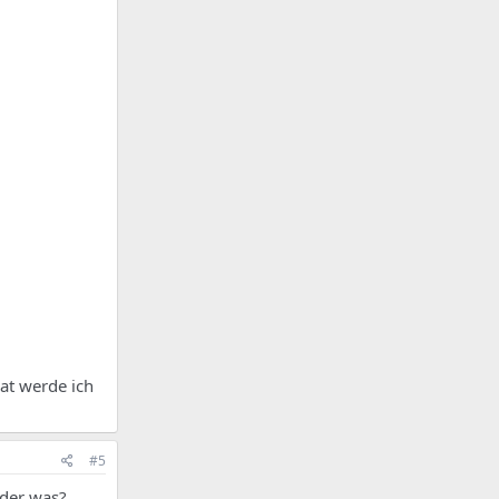
at werde ich
#5
oder was?