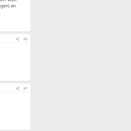
ngen) an
#6
#7