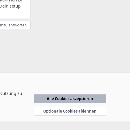
 Dein setup
er zu antworten.
 natürlich
 Nutzung zu
Alle Cookies akzeptieren
edingungen
Datenschutzerklärung
Hilfe
Startseite
R
S
Optionale Cookies ablehnen
S
-2014
-
F
e