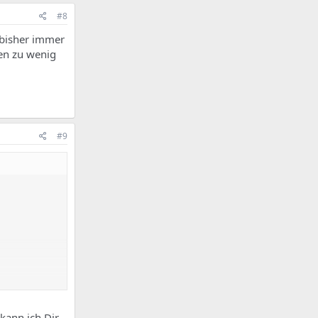
#8
 bisher immer
en zu wenig
#9
 kann ich Dir