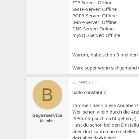
e
u
FTP-Server: Offline
m
m
SMTP-Server: Offline
a
POP3-Server: Offline
s
IMAP-Server: Offline
DNS-Server: Online
mySQL-Server: Offline
Warum, habe schon 3 mal den se
Wäre super wenn sich jemand d
23. März 2011
B
hallo constantin,
stimmen denn diese Angaben? als
Weil schon allein durch die An
beyerservice
ISPConfig auch nicht gehen ;-)
Member
Hast du schon bei den Einstellu
aber dort kann man einstellen,
dort alles deaktiviert.