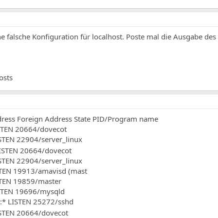
e falsche Konfiguration für localhost. Poste mal die Ausgabe des 
osts
dress Foreign Address State PID/Program name
ISTEN 20664/dovecot
ISTEN 22904/server_linux
LISTEN 20664/dovecot
ISTEN 22904/server_linux
ISTEN 19913/amavisd (mast
ISTEN 19859/master
ISTEN 19696/mysqld
*:* LISTEN 25272/sshd
ISTEN 20664/dovecot