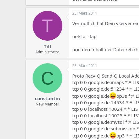
23. März 2011
T
Vermutlich hat Dein vserver ein
netstat -tap
Till
und den Inhalt der Datei /etc/h
Administrator
23. März 2011
C
Proto Recv-Q Send-Q Local Ad
tcp 0 0 google.de:imaps *:* L
tcp 0 0 google.de:51234 *:* L
tcp 0 0 google.de
op3s *:* 
constantin
tcp 0 0 google.de:14534 *:* L
New Member
tcp 0 0 localhost:10024 *:* L
tcp 0 0 localhost:10025 *:* L
tcp 0 0 google.de:mysql *:* L
tcp 0 0 google.de:submission 
tcp 0 0 google.de
op3 *:* L