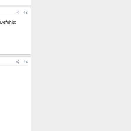
#3
Befehls:
#4