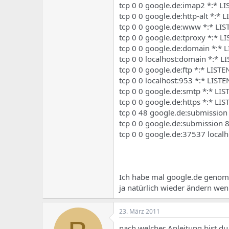
tcp 0 0 google.de:imap2 *:* L
tcp 0 0 google.de:http-alt *:*
tcp 0 0 google.de:www *:* LI
tcp 0 0 google.de:tproxy *:* 
tcp 0 0 google.de:domain *:*
tcp 0 0 localhost:domain *:*
tcp 0 0 google.de:ftp *:* LIST
tcp 0 0 localhost:953 *:* LIS
tcp 0 0 google.de:smtp *:* LI
tcp 0 0 google.de:https *:* L
tcp 0 48 google.de:submissio
tcp 0 0 google.de:submission
tcp 0 0 google.de:37537 local
Ich habe mal google.de genom
ja natürlich wieder ändern wenn
23. März 2011
nach welcher Anleitung bist d