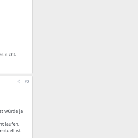
s nicht.
#2
st würde ja
ht laufen,
ntuell ist