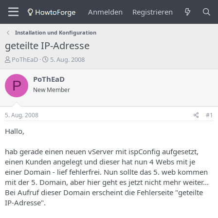
Anmelden
Registrieren
Installation und Konfiguration
geteilte IP-Adresse
E
E
PoThEaD
5. Aug. 2008
r
r
s
s
PoThEaD
P
t
t
New Member
e
e
l
l
l
l
5. Aug. 2008
#1
e
u
r
n
Hallo,
d
g
e
s
hab gerade einen neuen vServer mit ispConfig aufgesetzt,
s
d
einen Kunden angelegt und dieser hat nun 4 Webs mit je
T
a
einer Domain - lief fehlerfrei. Nun sollte das 5. web kommen
h
t
mit der 5. Domain, aber hier geht es jetzt nicht mehr weiter...
e
u
m
m
Bei Aufruf dieser Domain erscheint die Fehlerseite "geteilte
a
IP-Adresse".
s