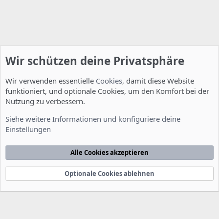
Wir schützen deine Privatsphäre
Wir verwenden essentielle
Cookies
, damit diese Website
funktioniert, und optionale Cookies, um den Komfort bei der
Nutzung zu verbessern.
Installation und Konfiguration
Siehe weitere Informationen und konfiguriere deine
Einstellungen
Cookies
Deutsch [Du]
Kontakt
Nutzungsbedingungen
Datenschutzerklärung
Hilfe
Alle Cookies akzeptieren
Startseite
R
S
S
Optionale Cookies ablehnen
®
Community platform by XenForo
© 2010-2022 XenForo Ltd.
-
Deutsch von
-
xenDach
©2010-2014
F
e
e
d