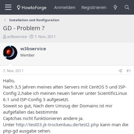
Anmelden
Registrieren
Installation und Konfiguration
GD - Problem ?
E
E
w3bservice
7. Nov. 2011
r
r
s
s
w3bservice
t
t
Member
e
e
l
l
l
l
7. Nov. 2011
#1
e
u
r
n
Hallo,
d
g
Nach 3,5 Jahren meines alten Servers mit CentOS 5 und ISP-
e
s
Config 2,habe ich meinen neuen Server unter ScientificLinux
s
d
6.1 und ISP-Config 3 aufgesetzt.
T
a
Soweit so gut, Nach dem Umzug der Domains ist mir
h
t
aufgefallen das bestimmte
e
u
m
m
Captchas nicht funktionieren andere ja.
a
Unter
http://test03.jk-trockenbau.de/test2.php
kann man die
s
php-gd ausgabe sehen.