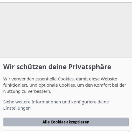
Wir schützen deine Privatsphäre
Wir verwenden essentielle
Cookies
, damit diese Website
funktioniert, und optionale Cookies, um den Komfort bei der
Nutzung zu verbessern.
Installation und Konfiguration
Siehe weitere Informationen und konfiguriere deine
Einstellungen
Cookies
Deutsch [Du]
Kontakt
Nutzungsbedingungen
Datenschutzerklärung
Hilfe
Alle Cookies akzeptieren
Startseite
R
S