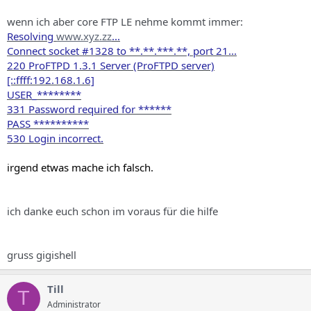
wenn ich aber core FTP LE nehme kommt immer:
Resolving
www.xyz.zz
...
Connect socket #1328 to **.**.***.**, port 21...
220 ProFTPD 1.3.1 Server (ProFTPD server)
[::ffff:192.168.1.6]
USER_********
331 Password required for ******
PASS **********
530 Login incorrect.
irgend etwas mache ich falsch.
ich danke euch schon im voraus für die hilfe
gruss gigishell
Till
T
Administrator