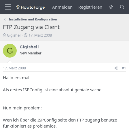
Anmelden
Registrieren
Installation und Konfiguration
FTP Zugang via Client
E
E
Gigishell
17. März 2008
r
r
s
s
Gigishell
G
t
t
New Member
e
e
l
l
l
l
17. März 2008
#1
e
u
r
n
Hallo erstmal
d
g
e
s
Als erstes ISPConfig ist eine absolut geniale sache.
s
d
T
a
h
t
Nun mein problem:
e
u
m
m
a
Wen ich über die ISPConfig seite den FTP zugang benutze
s
funktioniert es problemlos.