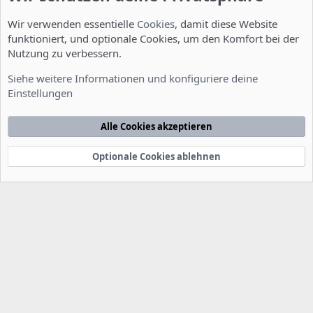
Wir verwenden essentielle
Cookies
, damit diese Website
funktioniert, und optionale Cookies, um den Komfort bei der
Nutzung zu verbessern.
Installation und Konfiguration
Siehe weitere Informationen und konfiguriere deine
Einstellungen
Cookies
Deutsch [Du]
Kontakt
Nutzungsbedingungen
Datenschutzerklärung
Hilfe
Alle Cookies akzeptieren
Startseite
R
S
S
Optionale Cookies ablehnen
®
Community platform by XenForo
© 2010-2022 XenForo Ltd.
-
Deutsch von
-
xenDach
©2010-2014
F
e
e
d