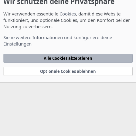
Wir schützen deine Privatsphäre
Wir verwenden essentielle
Cookies
, damit diese Website
funktioniert, und optionale Cookies, um den Komfort bei der
Nutzung zu verbessern.
Installation und Konfiguration
Siehe weitere Informationen und konfiguriere deine
Einstellungen
Cookies
Deutsch [Du]
Kontakt
Nutzungsbedingungen
Datenschutzerklärung
Hilfe
Alle Cookies akzeptieren
Startseite
R
S
S
Optionale Cookies ablehnen
®
Community platform by XenForo
© 2010-2022 XenForo Ltd.
-
Deutsch von
-
xenDach
©2010-2014
F
e
e
d