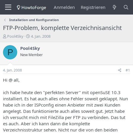
Anmelden
Registrieren
Installation und Konfiguration
FTP-Problem, komplette Verzeichnisansicht
E
E
Pool4Sky
4. Jan. 2008
r
r
s
s
Pool4Sky
P
t
t
New Member
e
e
l
l
l
l
4. Jan. 2008
#1
e
u
r
n
Hi @ all,
d
g
e
s
ich habe heute den "perfekten Server" mit openSuSE 10.3
s
d
installiert. Es hat auch alles ohne Fehler soweit geklappt. Nun
T
a
habe ich in der ISPconfig einen Anbieter mit zwei Kunden
h
t
angelegt. Das funktionierte auch alles soweit gut. Jetzt habe
e
u
m
m
ich versucht mich mit FileZilla per FTP zu verbinden. Das tut
a
es auch. Aber ich kann dann die komplette
s
Verzeichnisstruktur sehen. Nicht nur die von den beiden