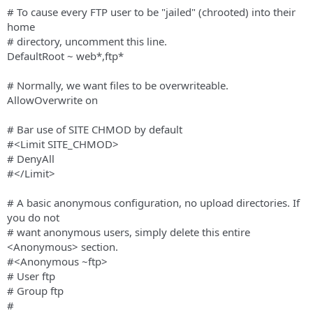
# To cause every FTP user to be "jailed" (chrooted) into their
home
# directory, uncomment this line.
DefaultRoot ~ web*,ftp*
# Normally, we want files to be overwriteable.
AllowOverwrite on
# Bar use of SITE CHMOD by default
#<Limit SITE_CHMOD>
# DenyAll
#</Limit>
# A basic anonymous configuration, no upload directories. If
you do not
# want anonymous users, simply delete this entire
<Anonymous> section.
#<Anonymous ~ftp>
# User ftp
# Group ftp
#