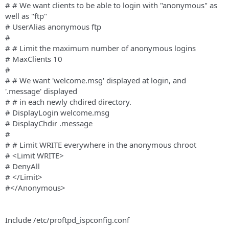
# # We want clients to be able to login with "anonymous" as
well as "ftp"
# UserAlias anonymous ftp
#
# # Limit the maximum number of anonymous logins
# MaxClients 10
#
# # We want 'welcome.msg' displayed at login, and
'.message' displayed
# # in each newly chdired directory.
# DisplayLogin welcome.msg
# DisplayChdir .message
#
# # Limit WRITE everywhere in the anonymous chroot
# <Limit WRITE>
# DenyAll
# </Limit>
#</Anonymous>
Include /etc/proftpd_ispconfig.conf