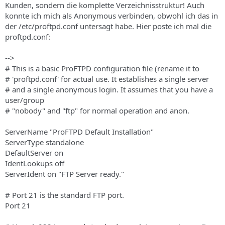
Kunden, sondern die komplette Verzeichnisstruktur! Auch
konnte ich mich als Anonymous verbinden, obwohl ich das in
der /etc/proftpd.conf untersagt habe. Hier poste ich mal die
proftpd.conf:
-->
# This is a basic ProFTPD configuration file (rename it to
# 'proftpd.conf' for actual use. It establishes a single server
# and a single anonymous login. It assumes that you have a
user/group
# "nobody" and "ftp" for normal operation and anon.
ServerName "ProFTPD Default Installation"
ServerType standalone
DefaultServer on
IdentLookups off
ServerIdent on "FTP Server ready."
# Port 21 is the standard FTP port.
Port 21