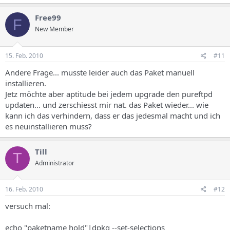
Free99
F
New Member
15. Feb. 2010
#11
Andere Frage... musste leider auch das Paket manuell
installieren.
Jetz möchte aber aptitude bei jedem upgrade den pureftpd
updaten... und zerschiesst mir nat. das Paket wieder... wie
kann ich das verhindern, dass er das jedesmal macht und ich
es neuinstallieren muss?
Till
T
Administrator
16. Feb. 2010
#12
versuch mal:
echo "paketname hold"|dpkg --set-selections