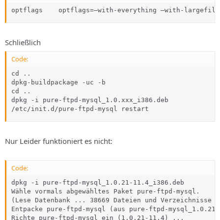
optflags 	optflags=–with-everything –with-lar
Schließlich
Code:
cd ..

dpkg-buildpackage -uc -b

cd ..

dpkg -i pure-ftpd-mysql_1.0.xxx_i386.deb 

/etc/init.d/pure-ftpd-mysql restart
Nur Leider funktioniert es nicht:
Code:
dpkg -i pure-ftpd-mysql_1.0.21-11.4_i386.deb

Wähle vormals abgewähltes Paket pure-ftpd-mysql.

(Lese Datenbank ... 38669 Dateien und Verzeichnisse s
Entpacke pure-ftpd-mysql (aus pure-ftpd-mysql_1.0.21-
Richte pure-ftpd-mysql ein (1.0.21-11.4) ...
