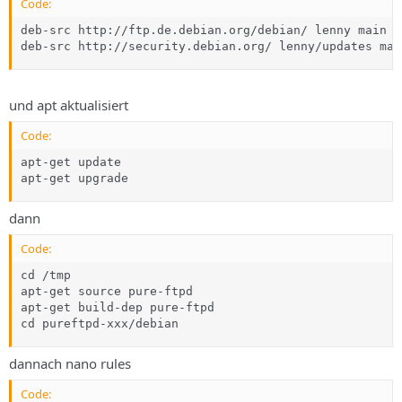
Code:
deb-src http://ftp.de.debian.org/debian/ lenny main c
deb-src http://security.debian.org/ lenny/updates mai
und apt aktualisiert
Code:
apt-get	update

apt-get	upgrade
dann
Code:
cd /tmp 

apt-get source pure-ftpd 

apt-get build-dep pure-ftpd 

cd pureftpd-xxx/debian
dannach nano rules
Code: