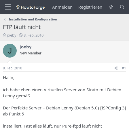
Anmelden
Registrieren
Installation und Konfiguration
FTP läuft nicht
E
E
joeby
8. Feb. 2010
r
r
s
s
joeby
J
t
t
New Member
e
e
l
l
l
l
8. Feb. 2010
#1
e
u
r
n
Hallo,
d
g
e
s
ich habe eben einen Virtuellen Server von Strato mit Debien
s
d
Lenny gemäß
T
a
h
t
Der Perfekte Server – Debian Lenny (Debian 5.0) [ISPConfig 3]
e
u
m
m
ab Punkt 5
a
s
installiert. Fast alles läuft, nur Pure-ftpd läuft nicht