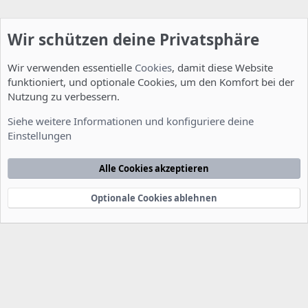
Wir schützen deine Privatsphäre
Wir verwenden essentielle
Cookies
, damit diese Website
funktioniert, und optionale Cookies, um den Komfort bei der
Nutzung zu verbessern.
Installation und Konfiguration
Siehe weitere Informationen und konfiguriere deine
Einstellungen
Cookies
Deutsch [Du]
Kontakt
Nutzungsbedingungen
Datenschutzerklärung
Hilfe
Alle Cookies akzeptieren
Startseite
R
S
S
Optionale Cookies ablehnen
®
Community platform by XenForo
© 2010-2022 XenForo Ltd.
-
Deutsch von
-
xenDach
©2010-2014
F
e
e
d