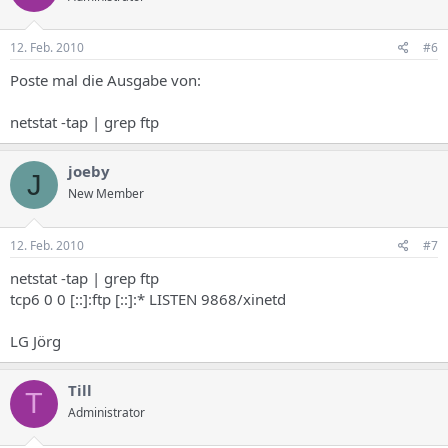
12. Feb. 2010
#6
Poste mal die Ausgabe von:
netstat -tap | grep ftp
joeby
J
New Member
12. Feb. 2010
#7
netstat -tap | grep ftp
tcp6 0 0 [::]:ftp [::]:* LISTEN 9868/xinetd
LG Jörg
Till
T
Administrator