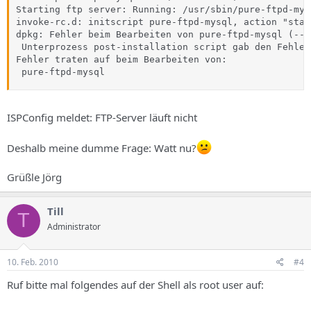
Starting ftp server: Running: /usr/sbin/pure-ftpd-mys
invoke-rc.d: initscript pure-ftpd-mysql, action "star
dpkg: Fehler beim Bearbeiten von pure-ftpd-mysql (--i
 Unterprozess post-installation script gab den Fehler
Fehler traten auf beim Bearbeiten von:

 pure-ftpd-mysql
ISPConfig meldet: FTP-Server läuft nicht
Deshalb meine dumme Frage: Watt nu?
Grüßle Jörg
Till
T
Administrator
10. Feb. 2010
#4
Ruf bitte mal folgendes auf der Shell als root user auf: