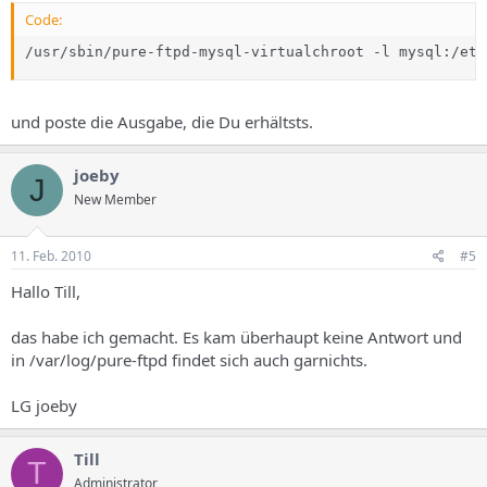
Code:
/usr/sbin/pure-ftpd-mysql-virtualchroot -l mysql:/etc
und poste die Ausgabe, die Du erhältsts.
joeby
J
New Member
11. Feb. 2010
#5
Hallo Till,
das habe ich gemacht. Es kam überhaupt keine Antwort und
in /var/log/pure-ftpd findet sich auch garnichts.
LG joeby
Till
T
Administrator