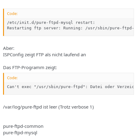
Code:
/etc/init.d/pure-ftpd-mysql restart:

Restarting ftp server: Running: /usr/sbin/pure-ftpd-m
Aber:
ISPConfig zeigt FTP als nicht laufend an
Das FTP-Programm zeigt:
Code:
Can't exec "/usr/sbin/pure-ftpd": Datei oder Verzeich
/var/log/pure-ftpd ist leer (Trotz verbose 1)
pure-ftpd-common
pure-ftpd-mysql