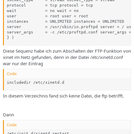
protocol        = tcp protocol = tcp

wait            = no wait = no

user            = root user = root

instances       = UNLIMITED instances = UNLIMITED

server          = /usr/sbin/in.proftpd server = / usr
server_args     = -c /etc/proftpd.conf server_args =-
} )
Diese Sequenz habe ich zum Abschalten der FTP-Funktion von
xinet im Netz gefunden, denn in der Datei /etc/xinetd.conf
war nur der Eintrag
Code:
includedir /etc/xinetd.d
In diesem Verzeichnis fand sich keine Datei, die ftp betrifft.
Dann
Code:
/etc/init.d/xinetd restart