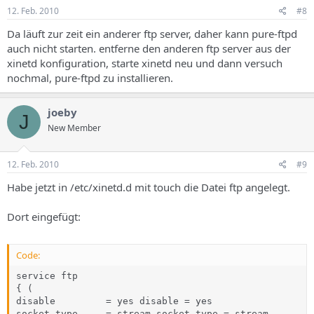
12. Feb. 2010
#8
Da läuft zur zeit ein anderer ftp server, daher kann pure-ftpd
auch nicht starten. entferne den anderen ftp server aus der
xinetd konfiguration, starte xinetd neu und dann versuch
nochmal, pure-ftpd zu installieren.
joeby
J
New Member
12. Feb. 2010
#9
Habe jetzt in /etc/xinetd.d mit touch die Datei ftp angelegt.
Dort eingefügt:
Code:
service ftp

{ (

disable         = yes disable = yes

socket_type     = stream socket_type = stream
