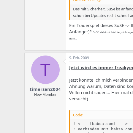
Das mit Sicherheit. SuSe ist anfä
schon bei Updates recht schnell a
Ein Trauerspiel dieses SuSE -.- 
Anfänger)?
SuSE steht mir bis hier, nichts g
uvm....
9. Feb. 2009
T
Jetzt wird es immer freakyer
Jetzt konnte ich mich verbinden
Ahnung warum, Daten sind kor
timersen2004
Willen nicht sagen... Hier mal
New Member
versucht).:
Code:
! <--- [babsa.com] --->

! Verbinden mit babsa.com