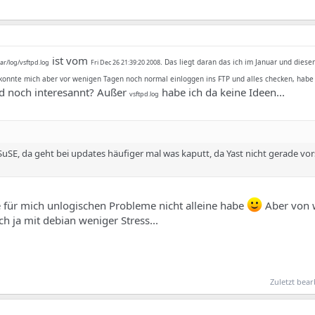
ist vom
. Das liegt daran das ich im Januar und dies
var/log/vsftpd.log
Fri Dec 26 21:39:20 2008
konnte mich aber vor wenigen Tagen noch normal einloggen ins FTP und alles checken, habe
pd noch interesannt? Außer
habe ich da keine Ideen...
vsftpd.log
 SuSE, da geht bei updates häufiger mal was kaputt, da Yast nicht gerade vor
he für mich unlogischen Probleme nicht alleine habe
Aber von 
ch ja mit debian weniger Stress...
Zuletzt bear