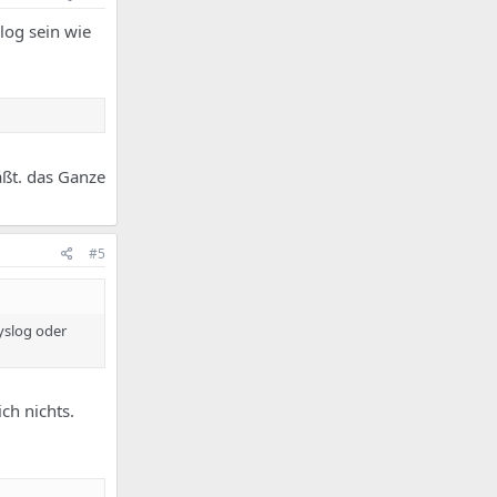
log sein wie
äßt. das Ganze
#5
yslog oder
ich nichts.