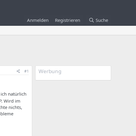
Anmelden
Registrieren
Suche
Werbung
#1
ich natürlich
P. Wird im
hte nichts,
robleme