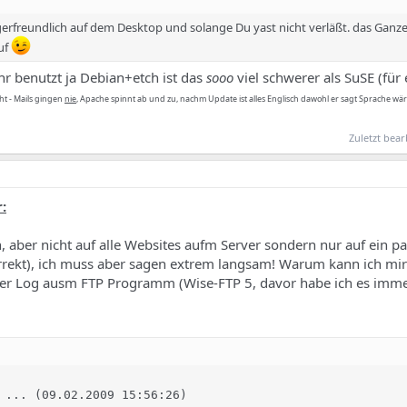
ngerfreundlich auf dem Desktop und solange Du yast nicht verläßt. das Ganze
uf
Ihr benutzt ja Debian+etch ist das
sooo
viel schwerer als SuSE (für
eht - Mails gingen
nie
, Apache spinnt ab und zu, nachm Update ist alles Englisch dawohl er sagt Sprache wär
Zuletzt bear
:
, aber nicht auf alle Websites aufm Server sondern nur auf ein pa
rekt), ich muss aber sagen extrem langsam! Warum kann ich mir
 der Log ausm FTP Programm (Wise-FTP 5, davor habe ich es immer
 ... (09.02.2009 15:56:26)
