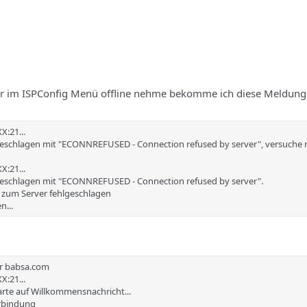
r im ISPConfig Menü offline nehme bekomme ich diese Meldung
X:21...
geschlagen mit "ECONNREFUSED - Connection refused by server", versuche 
X:21...
geschlagen mit "ECONNREFUSED - Connection refused by server".
g zum Server fehlgeschlagen
n...
ür babsa.com
X:21...
arte auf Willkommensnachricht...
erbindung