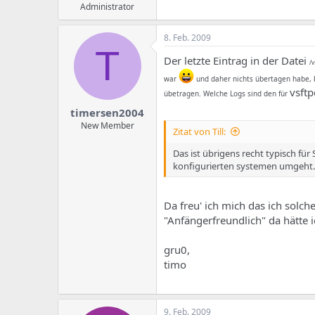
Administrator
8. Feb. 2009
T
Der letzte Eintrag in der Datei
/
war
und daher nichts übertagen habe, 
vsft
übetragen. Welche Logs sind den für
timersen2004
New Member
Zitat von Till:
Das ist übrigens recht typisch für
konfigurierten systemen umgeht.
Da freu' ich mich das ich solc
"Anfängerfreundlich" da hätte i
gru0,
timo
9. Feb. 2009