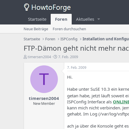
Startseite
Foren
Aktuelles
Neue Beiträge
Foren durchsuchen
Startseite
Foren
ISPConfig
Installation und Konfig
FTP-Dämon geht nicht mehr nac
E
E
timersen2004
7. Feb. 2009
r
r
s
s
7. Feb. 2009
t
t
T
Hi.
e
e
l
l
l
l
Habe unter SuSE 10.3 ein kernel
e
u
getan habe, jetzt läuft soweit e
timersen2004
r
n
ISPConfig Interface als
ONLIN
d
g
New Member
kann mich nicht verbinden. Jem
e
s
s
d
gehabt. Im Log (/var/log/vsftpd
T
a
h
t
ach ja über die Konsole geht e