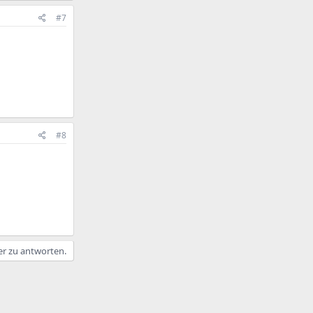
#7
#8
er zu antworten.