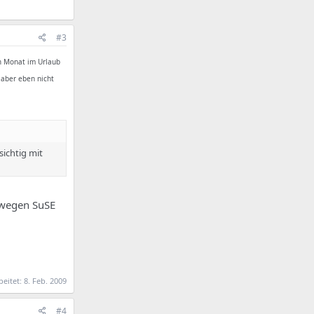
#3
en Monat im Urlaub
 aber eben nicht
sichtig mit
wegen SuSE
beitet:
8. Feb. 2009
#4