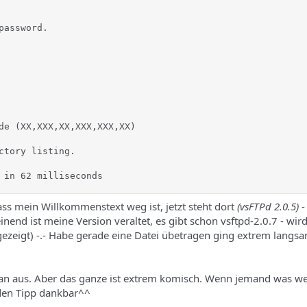
password.

de (XX,XXX,XX,XXX,XXX,XX)

ctory listing.

 in 62 milliseconds
ass mein Willkommenstext weg ist, jetzt steht dort
(vsFTPd 2.0.5)
-
end ist meine Version veraltet, es gibt schon vsftpd-2.0.7 - wird
gezeigt) -.- Habe gerade eine Datei übetragen ging extrem langs
n aus. Aber das ganze ist extrem komisch. Wenn jemand was wei
eden Tipp dankbar^^