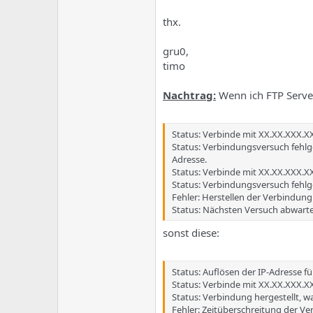
e
u
m
m
thx.
a
s
gru0,
timo
Nachtrag:
Wenn ich FTP Serve
Status: Verbinde mit XX.XX.XXX.XX
Status: Verbindungsversuch fehl
Adresse.
Status: Verbinde mit XX.XX.XXX.XX
Status: Verbindungsversuch fehl
Fehler: Herstellen der Verbindun
Status: Nächsten Versuch abwarte
sonst diese:
Status: Auflösen der IP-Adresse f
Status: Verbinde mit XX.XX.XXX.XX
Status: Verbindung hergestellt, w
Fehler: Zeitüberschreitung der V