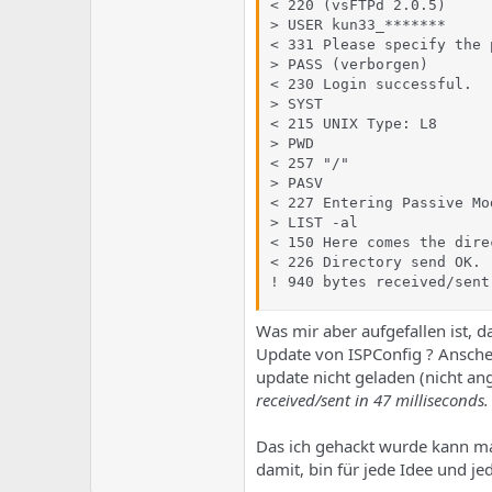
< 220 (vsFTPd 2.0.5)

> USER kun33_*******

< 331 Please specify the 
> PASS (verborgen)

< 230 Login successful.

> SYST

< 215 UNIX Type: L8

> PWD

< 257 "/"

> PASV

< 227 Entering Passive Mo
> LIST -al

< 150 Here comes the dire
< 226 Directory send OK.

! 940 bytes received/sent
Was mir aber aufgefallen ist, d
Update von ISPConfig ? Anschein
update nicht geladen (nicht an
received/sent in 47 milliseconds.
Das ich gehackt wurde kann ma
damit, bin für jede Idee und j