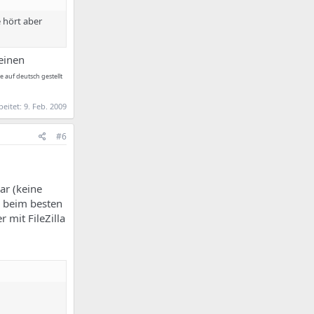
 hört aber
 einen
e auf deutsch gestellt
beitet:
9. Feb. 2009
#6
ar (keine
 beim besten
 mit FileZilla