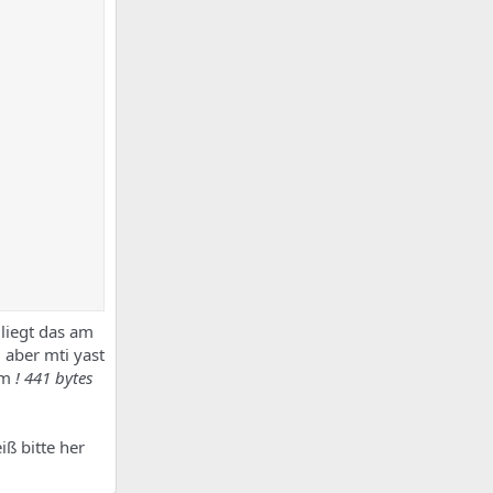
 liegt das am
 aber mti yast
am
! 441 bytes
ß bitte her