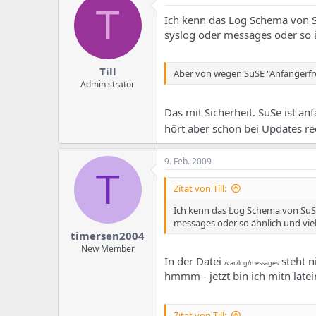
T
Ich kenn das Log Schema von S
syslog oder messages oder so äh
Till
Aber von wegen SuSE "Anfängerfreu
Administrator
Das mit Sicherheit. SuSe ist a
hört aber schon bei Updates re
9. Feb. 2009
T
Zitat von Till:
Ich kenn das Log Schema von SuSE
messages oder so ähnlich und viell
timersen2004
New Member
In der Datei
steht n
/var/log/messages
hmmm - jetzt bin ich mitn late
Zitat von Till: