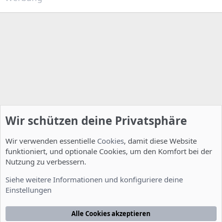
Wir schützen deine Privatsphäre
Wir verwenden essentielle
Cookies
, damit diese Website
funktioniert, und optionale Cookies, um den Komfort bei der
Nutzung zu verbessern.
Installation und Konfiguration
Siehe weitere Informationen und konfiguriere deine
Einstellungen
Cookies
Deutsch [Du]
Kontakt
Nutzungsbedingungen
Datenschutzerklärung
Hilfe
Alle Cookies akzeptieren
Startseite
R