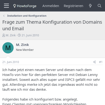
Anmelden
Registrieren
Installation und Konfiguration
Frage zum Thema Konfiguration von Domains
und Email
E
E
M. Zink
21. Juni 2010
r
r
s
s
M. Zink
M
t
t
New Member
e
e
l
l
l
l
21. Juni 2010
#1
e
u
r
n
Ich habe jetzt einen neuen Server und diesen nach dem
d
g
HowTo von hier für den perfekten Server mit Debian Lenny
e
s
installiert. Soweit auch alles super und ISPC3 gefällt mir sehr
s
d
gut. Allerdings merke ich jetzt das irgendwas wohl nicht so
T
a
läuft wie ich mir das denke.
h
t
e
u
m
m
Folgendes habe ich konfiguriert bzw. angelegt.
a
Einen Clienten mit uneingeschrenken Möglichkeiten