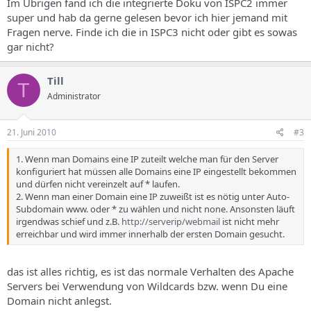
Im Übrigen fand ich die integrierte Doku von ISPC2 immer
super und hab da gerne gelesen bevor ich hier jemand mit
Fragen nerve. Finde ich die in ISPC3 nicht oder gibt es sowas
gar nicht?
Till
T
Administrator
21. Juni 2010
#3
1. Wenn man Domains eine IP zuteilt welche man für den Server
konfiguriert hat müssen alle Domains eine IP eingestellt bekommen
und dürfen nicht vereinzelt auf * laufen.
2. Wenn man einer Domain eine IP zuweißt ist es nötig unter Auto-
Subdomain www. oder * zu wählen und nicht none. Ansonsten läuft
irgendwas schief und z.B.
http://serverip/webmail
ist nicht mehr
erreichbar und wird immer innerhalb der ersten Domain gesucht.
das ist alles richtig, es ist das normale Verhalten des Apache
Servers bei Verwendung von Wildcards bzw. wenn Du eine
Domain nicht anlegst.