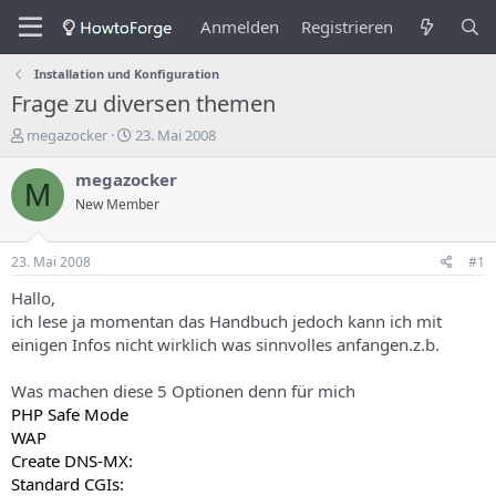
Anmelden
Registrieren
Installation und Konfiguration
Frage zu diversen themen
E
E
megazocker
23. Mai 2008
r
r
s
s
megazocker
M
t
t
New Member
e
e
l
l
l
l
23. Mai 2008
#1
e
u
r
n
Hallo,
d
g
ich lese ja momentan das Handbuch jedoch kann ich mit
e
s
einigen Infos nicht wirklich was sinnvolles anfangen.z.b.
s
d
T
a
Was machen diese 5 Optionen denn für mich
h
t
PHP Safe Mode
e
u
m
m
WAP
a
Create DNS-MX:
s
Standard CGIs: