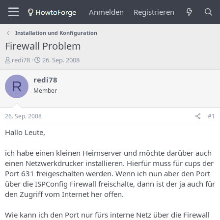
Anmelden
Registrieren
Installation und Konfiguration
Firewall Problem
E
E
redi78
26. Sep. 2008
r
r
s
s
redi78
R
t
t
Member
e
e
l
l
l
l
26. Sep. 2008
#1
e
u
r
n
Hallo Leute,
d
g
e
s
ich habe einen kleinen Heimserver und möchte darüber auch
s
d
einen Netzwerkdrucker installieren. Hierfür muss für cups der
T
a
Port 631 freigeschalten werden. Wenn ich nun aber den Port
h
t
über die ISPConfig Firewall freischalte, dann ist der ja auch für
e
u
m
m
den Zugriff vom Internet her offen.
a
s
Wie kann ich den Port nur fürs interne Netz über die Firewall